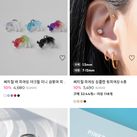
써지컬 바 피어싱 아크릴 미니 금붕어 피어싱 귓볼 귓바퀴 아웃컨츠
써지컬 피어싱 심플한 링피어싱 8종
10%
4,680
10%
5,490
5,200
6,100
구매 3244개↑˙
리뷰 118개