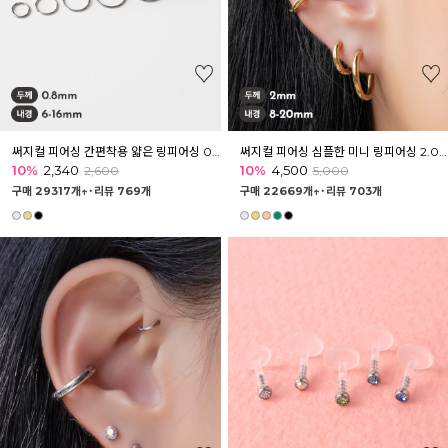
써지컬 피어싱 간편착용 얇은 링피어싱 0.8mm
써지컬 피어싱 심플한 미니 링피어싱 2.0mm
10%
2,340
10%
4,500
2,600
5,000
구매 29317개↑˙
리뷰 769개
구매 22669개↑˙
리뷰 703개