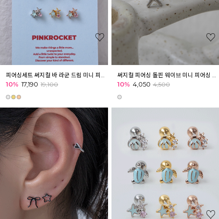
피어싱세트 써지컬 바 라군 드림 미니 피어싱 [3개] 마린
써지컬 피어싱 돌핀 웨이브 미니 피어싱 귓볼 아웃컨츠 귓바퀴 여름피어싱
10%
17,190
10%
4,050
19,100
4,500