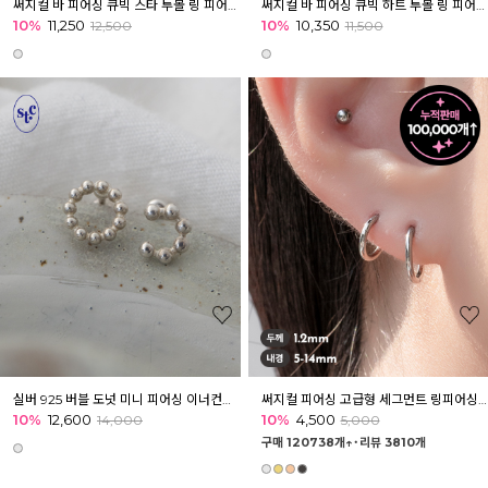
써지컬 바 피어싱 큐빅 스타 투볼 링 피어싱 귓볼 귓바퀴 아웃컨츠
써지컬 바 피어싱 큐빅 하트 투볼 링 피어싱 귓볼 귓바퀴 아웃컨츠
10%
11,250
10%
10,350
12,500
11,500
실버 925 버블 도넛 미니 피어싱 이너컨츠 아웃컨츠 귓바퀴
써지컬 피어싱 고급형 세그먼트 링피어싱 25종
10%
12,600
10%
4,500
14,000
5,000
구매 120738개↑˙
리뷰 3810개