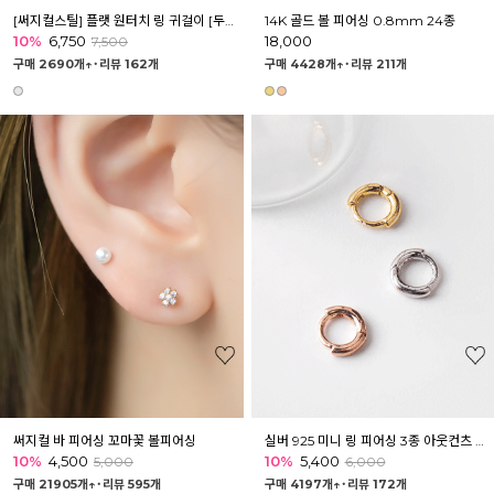
[써지컬스틸] 플랫 원터치 링 귀걸이 [두께2mm]
14K 골드 볼 피어싱 0.8mm 24종
10%
6,750
18,000
7,500
구매 2690개↑˙
리뷰 162개
구매 4428개↑˙
리뷰 211개
써지컬 바 피어싱 꼬마꽃 볼피어싱
실버 925 미니 링 피어싱 3종 아웃컨츠 귓볼
10%
4,500
10%
5,400
5,000
6,000
구매 21905개↑˙
리뷰 595개
구매 4197개↑˙
리뷰 172개