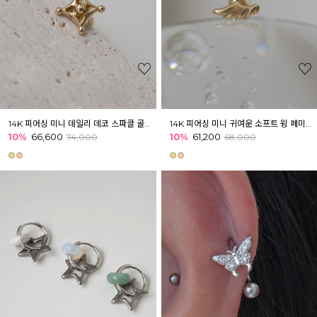
14K 피어싱 미니 데일리 데코 스파클 골드피어싱 이너컨츠 아웃컨츠 귓바퀴
14K 피어싱 미니 귀여운 소프트 윙 페미닌 골드피어싱 귓볼 아웃컨츠 귓바퀴
10%
66,600
10%
61,200
74,000
68,000