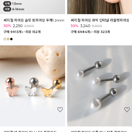
써지컬 피어싱 슬릿 링피어싱 두께1.2mm
써지컬 피어싱 큐빅 인터널 라블렛피어싱
10%
2,250
10%
3,240
2,500
3,600
구매 9913개↑˙
리뷰 152개
구매 6984개↑˙
리뷰 323개