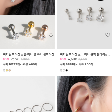
써지컬 피어싱 심플 미니 별 큐빅 볼피어싱
써지컬 피어싱 실버 미니 큐빅 볼피어싱 바벨
10%
2,970
10%
4,680
3,300
5,200
구매 10122개↑˙
리뷰 460개
구매 9881개↑˙
리뷰 200개