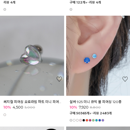
리뷰 4개
구매 122개↑˙
리뷰 4개
써지컬 피어싱 오로라빔 하트 미니 피어싱 귓볼 아웃컨츠 귓바퀴
실버 925 미니 큐빅 볼 피어싱 120종
10%
4,500
10%
7,920
5,000
8,800
구매 50365개↑˙
리뷰 2483개