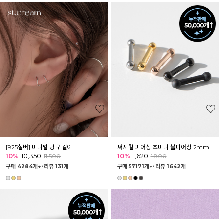
[925실버] 미니멀 링 귀걸이
써지컬 피어싱 초미니 볼피어싱 2mm
10%
10,350
10%
1,620
11,500
1,800
구매 4284개↑˙
리뷰 131개
구매 57171개↑˙
리뷰 1642개