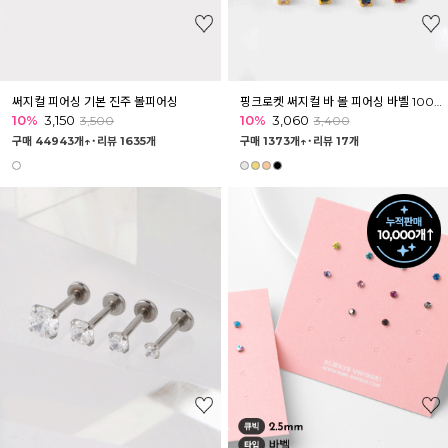
써지컬 피어싱 기본 진주 볼피어싱
핑크로켓 써지컬 바 볼 피어싱 바벨 100위 모음1
10%
3,150
10%
3,060
3,500
3,400
구매 44943개↑˙
리뷰 1635개
구매 1373개↑˙
리뷰 17개