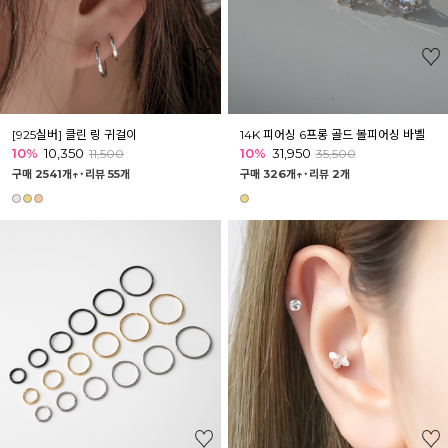
[925실버] 클린 링 귀걸이
14K 피어싱 6프롱 골드 볼피어싱 바벨
10%
10,350
10%
31,950
11,500
35,500
구매 2541개↑˙
리뷰 55개
구매 326개↑˙
리뷰 2개