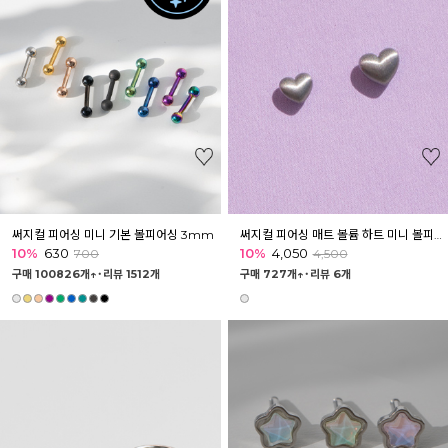
써지컬 피어싱 미니 기본 볼피어싱 3mm
써지컬 피어싱 매트 볼륨 하트 미니 볼피어싱 바벨
10%
630
10%
4,050
700
4,500
구매 100826개↑˙
리뷰 1512개
구매 727개↑˙
리뷰 6개