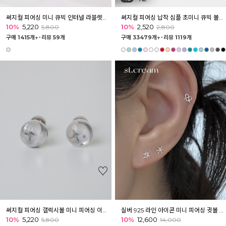
써지컬 피어싱 미니 큐빅 인터널 라블렛피어싱
써지컬 피어싱 납작 심플 초미니 큐빅 볼피어싱 2.5mm
10%
5,220
10%
2,520
5,800
2,800
구매 1415개↑˙
리뷰 59개
구매 33479개↑˙
리뷰 1119개
써지컬 피어싱 갤럭시볼 미니 피어싱 이너컨츠 아웃컨츠 귓바퀴
실버 925 라인 아이콘 미니 피어싱 귓볼 귓바퀴 이너컨츠
10%
5,220
10%
12,600
5,800
14,000