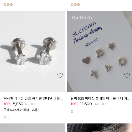
써지컬 피어싱 심플 큐빅별 인터널 라블렛피어싱
실버 925 피어싱 플레인 아이콘 미니 피어싱 귓볼 이너컨츠 귓바퀴
10%
5,850
10%
12,600
6,500
14,000
구매 543개↑˙
리뷰 12개