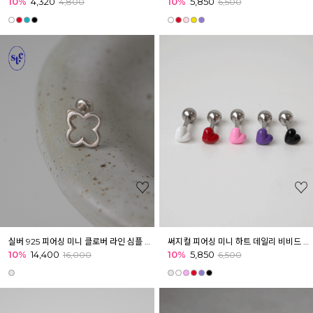
10%
4,320
10%
5,850
4,800
6,500
실버 925 피어싱 미니 클로버 라인 심플 데일리 피어싱 귓볼 아웃컨츠 귓바퀴
써지컬 피어싱 미니 하트 데일리 비비드 버블 포인트 피어싱 귓볼 아웃컨츠 귓바퀴
10%
14,400
10%
5,850
16,000
6,500