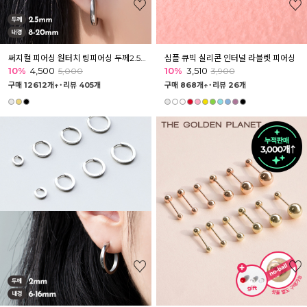
써지컬 피어싱 원터치 링피어싱 두께2.5mm
심플 큐빅 실리콘 인터널 라블렛 피어싱
10%
4,500
10%
3,510
5,000
3,900
구매 12612개↑˙
리뷰 405개
구매 868개↑˙
리뷰 26개