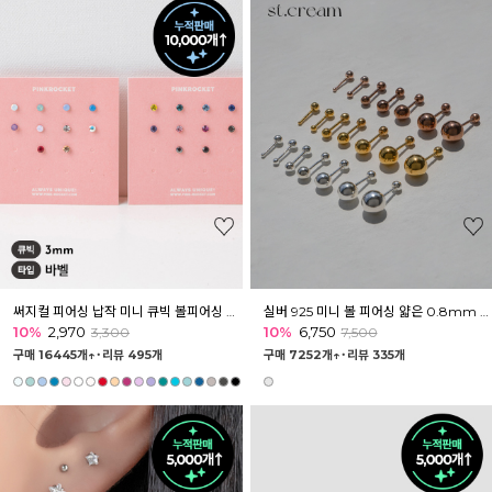
써지컬 피어싱 납작 미니 큐빅 볼피어싱 3mm
실버 925 미니 볼 피어싱 얇은 0.8mm 42종
10%
2,970
10%
6,750
3,300
7,500
구매 16445개↑˙
리뷰 495개
구매 7252개↑˙
리뷰 335개