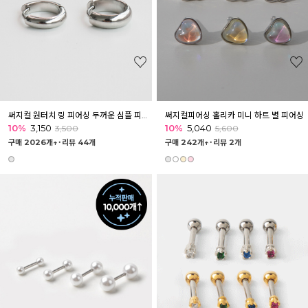
써지컬 원터치 링 피어싱 두꺼운 심플 피어싱귀걸이 6종
써지컬피어싱 홀리카 미니 하트 별 피어싱
10%
3,150
10%
5,040
3,500
5,600
구매 2026개↑˙
리뷰 44개
구매 242개↑˙
리뷰 2개