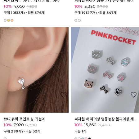
써지컬 바 피어싱 미니 나비 볼피어싱
써지컬 피어싱 심플 미니 진주 볼피어싱
10%
4,050
10%
3,330
4,500
3,700
구매 10513개↑˙
리뷰 576개
구매 19127개↑˙
리뷰 347개
쁘띠 큐빅 포인트 링 귀걸이
써지컬 바 피어싱 멍뭉농장 볼피어싱 세트 3종 [3개]
10%
7,920
10%
15,660
8,800
17,400
구매 289개↑˙
리뷰 32개
리뷰 1개