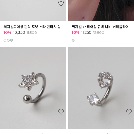
써지컬피어싱 원석 도넛 스타 원터치 링 피어싱 귓볼 귓바퀴 아웃컨츠
써지컬 바 피어싱 큐빅 나비 버터플라이 투볼 링 피어싱 귓볼 귓바퀴 아웃컨츠
10%
10,350
10%
11,250
11,500
12,500