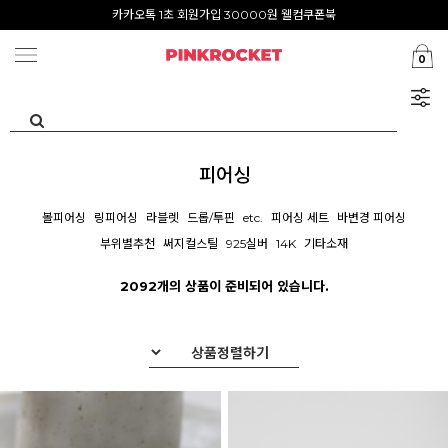
첫구매 특가존 50%
카카오톡 1초 회원가입 30000원 웰컴쿠폰북
0
Summer Clearance ~80%
피어싱
볼피어싱
링피어싱
라블렛
드롭/투핀
etc.
피어싱 세트
바변경 피어싱
부위별추천
써지컬스틸
925실버
14K
기타소재
2092개의 상품이 준비되어 있습니다.