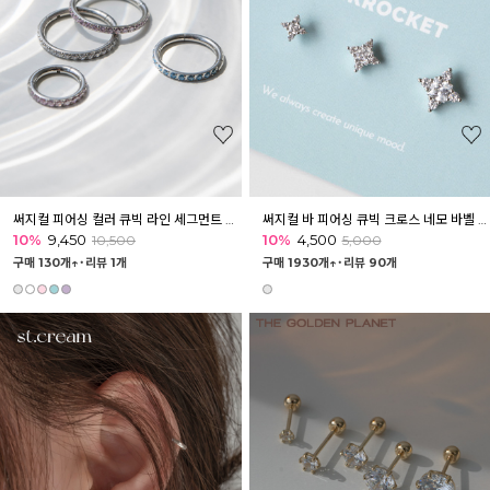
써지컬 피어싱 컬러 큐빅 라인 세그먼트 링피어싱
써지컬 바 피어싱 큐빅 크로스 네모 바벨 볼피어싱
10%
9,450
10%
4,500
10,500
5,000
구매 130개↑˙
리뷰 1개
구매 1930개↑˙
리뷰 90개