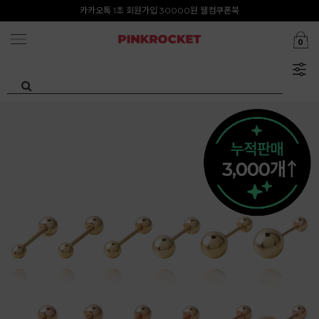
첫구매 특가존 50%
카카오톡 1초 회원가입 30000원 웰컴쿠폰북
0
Summer Clearance ~80%