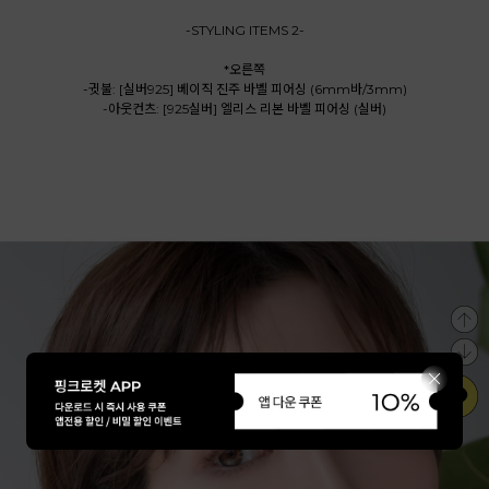
-STYLING ITEMS 2-
*오른쪽
-귓불: [실버925] 베이직 진주 바벨 피어싱 (6mm바/3mm)
-아웃컨츠: [925실버] 엘리스 리본 바벨 피어싱 (실버)