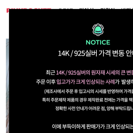
BEST
피어싱
귀걸이
반지