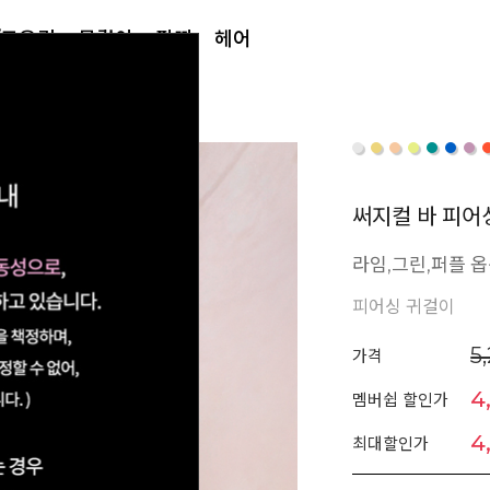
/토우링
목걸이
팔찌
헤어
써지컬 바 피어
라임,그린,퍼플 옵
피어싱 귀걸이
5
가격
4
멤버쉽 할인가
4
최대할인가