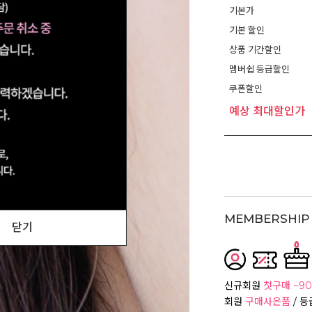
기본가
기본 할인
상품 기간할인
멤버쉽 등급할인
쿠폰할인
예상 최대할인가
MEMBERSHIP 
닫기
신규회원
첫구매 ~90
회원
구매사은품
/ 