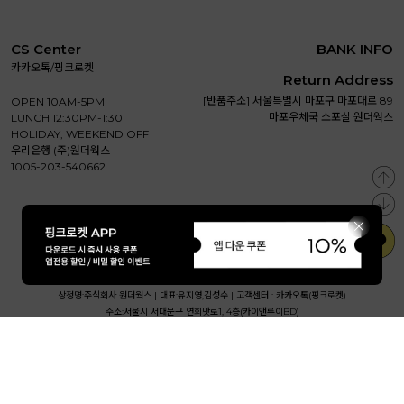
CS Center
BANK INFO
카카오톡/핑크로켓
Return Address
[반품주소] 서울특별시 마포구 마포대로 89
OPEN 10AM-5PM
마포우체국 소포실 원더웍스
LUNCH 12:30PM-1:30
HOLIDAY, WEEKEND OFF
우리은행 (주)원더웍스
1005-203-540662
상점 정보
이용안내
이용약관
개인정보처리방침
PC버전
상정명:주식회사 원더웍스 |
대표:유지영,김성수 |
고객센터 : 카카오톡(핑크로켓)
주소:서울시 서대문구 연희맛로1, 4층(카이앤루이BD)
사업자등록번호:340-81-01018 |
통신판매번호:제2023-서울서대문-0640 호
개인정보책임자:유지영 |
사업자정보
COPYRIGHT ©
주식회사 원더웍스
ALL RIGHTS RESERVED.