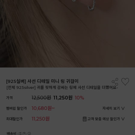
[925실버] 사선 디테일 미니 링 귀걸이
[전체 925silver] 귀를 핏하게 감싸는 링에 사선 디테일을 더했어요-
12,500원
11,250원
10%
가격
10,680원~
멤버쉽 할인가
자세히 보기
11,250원
최대할인가
고객 맞춤 예상 할인가
배송비
(조건)