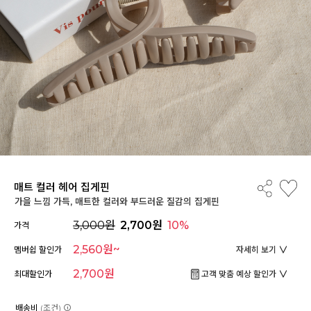
매트 컬러 헤어 집게핀
가을 느낌 가득, 매트한 컬러와 부드러운 질감의 집게핀
3,000원
2,700원
10%
가격
2,560원~
멤버쉽 할인가
자세히 보기
2,700원
최대할인가
고객 맞춤 예상 할인가
배송비
(조건)