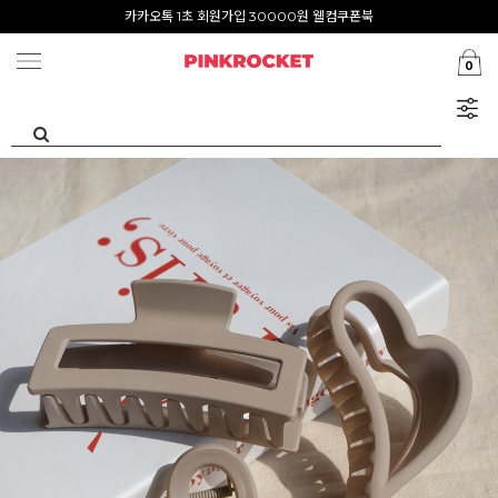
Summer Clearance ~80%
첫구매 특가존 50%
0
카카오톡 1초 회원가입 30000원 웰컴쿠폰북