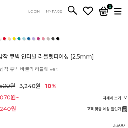
0
LOGIN
MY PAGE
납작 큐빅 인터널 라블렛피어싱 [2.5mm]
납작 큐빅 바벨의 라블렛 ver.
,600원
3,240원
10%
,070원~
자세히 보기
,240원
고객 맞춤 예상 할인가
3,600