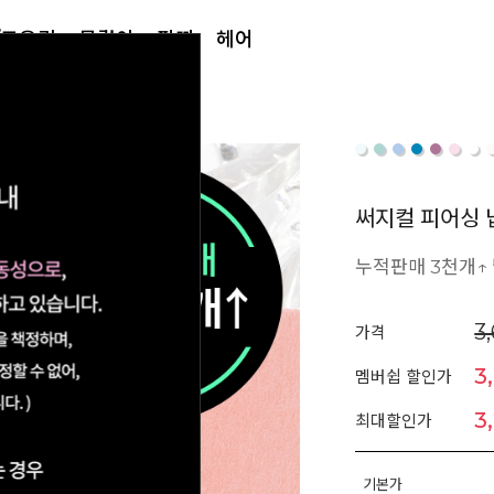
/토우링
목걸이
팔찌
헤어
써지컬 피어싱 
누적판매 3천개↑ 
3
가격
3
멤버쉽 할인가
3
최대할인가
기본가