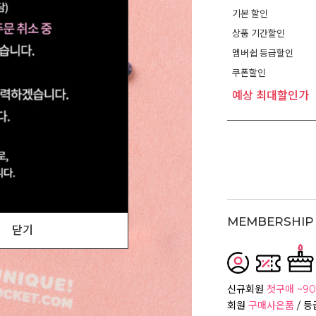
기본 할인
상품 기간할인
멤버쉽 등급할인
쿠폰할인
예상 최대할인가
MEMBERSHIP 
닫기
신규회원
첫구매 ~90
회원
구매사은품
/ 