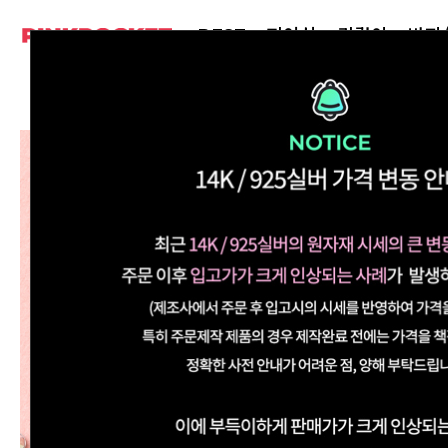
BEST
피어싱
귀걸이
반지