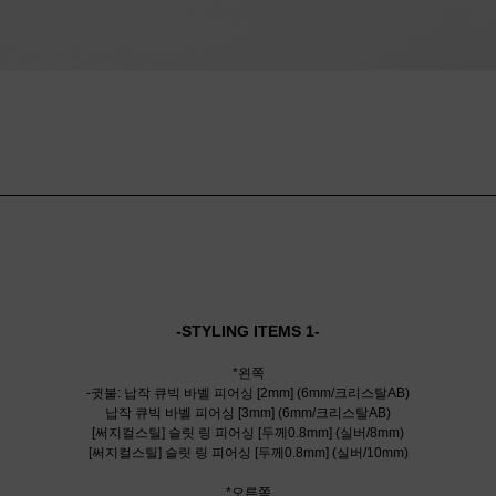
-STYLING ITEMS 1-
*왼쪽
-귓불: 납작 큐빅 바벨 피어싱 [2mm] (6mm/크리스탈AB)
납작 큐빅 바벨 피어싱 [3mm] (6mm/크리스탈AB)
[써지컬스틸] 슬릿 링 피어싱 [두께0.8mm] (실버/8mm)
[써지컬스틸] 슬릿 링 피어싱 [두께0.8mm] (실버/10mm)
*오른쪽