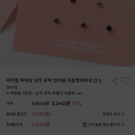
써지컬 피어싱 납작 큐빅 인터널 라블렛피어싱 [2.5
mm]
누적판매 3천개↑ 납작 큐빅 바벨의 라블렛 ver.
3,600원
3,240원
10%
가격
3,070원~
멤버쉽 할인가
자세히 보기
3,240원
최대할인가
고객 맞춤 예상 할인가