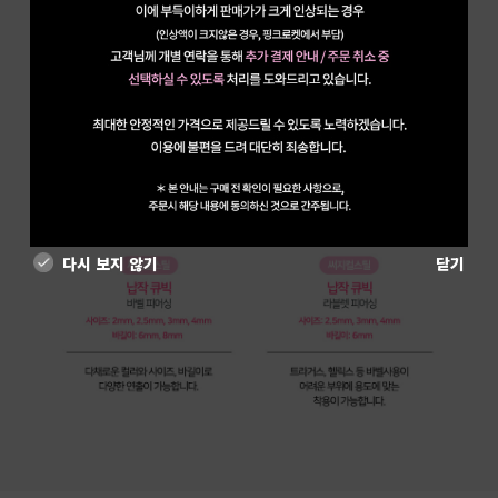
다시 보지 않기
닫기