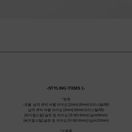
-STYLING ITEMS 1-
*왼쪽
-귓불: 납작 큐빅 바벨 피어싱 [2mm] (6mm/크리스탈AB)
납작 큐빅 바벨 피어싱 [3mm] (6mm/크리스탈AB)
[써지컬스틸] 슬릿 링 피어싱 [두께0.8mm] (실버/8mm)
[써지컬스틸] 슬릿 링 피어싱 [두께0.8mm] (실버/10mm)
*오른쪽