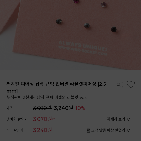
써지컬 피어싱 납작 큐빅 인터널 라블렛피어싱 [2.5
mm]
누적판매 3천개↑ 납작 큐빅 바벨의 라블렛 ver.
3,600원
3,240원
10%
가격
3,070원~
멤버쉽 할인가
자세히 보기
3,240원
최대할인가
고객 맞춤 예상 할인가