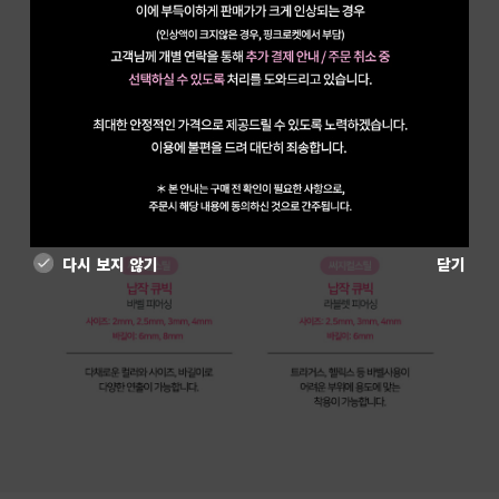
다시 보지 않기
닫기