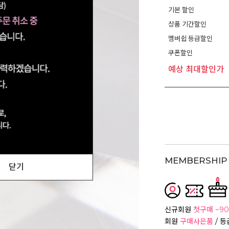
기본 할인
상품 기간할인
멤버쉽 등급할인
쿠폰할인
예상 최대할인가
MEMBERSHIP 
닫기
신규회원
첫구매 ~90
회원
구매사은품
/ 