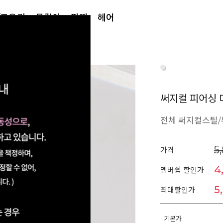
/토우링
목걸이
팔찌
헤어
써지컬 피어싱 
전체 써지컬스틸
5
가격
4
멤버쉽 할인가
5
최대할인가
기본가