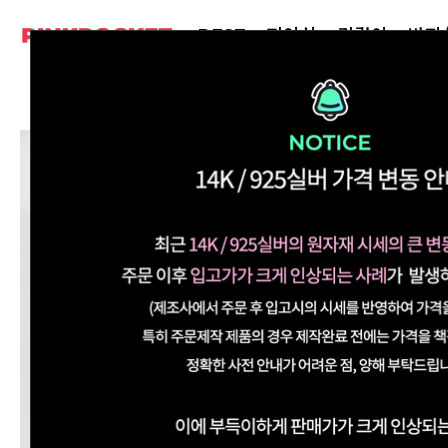
BEST
피어싱
귀걸이
반지