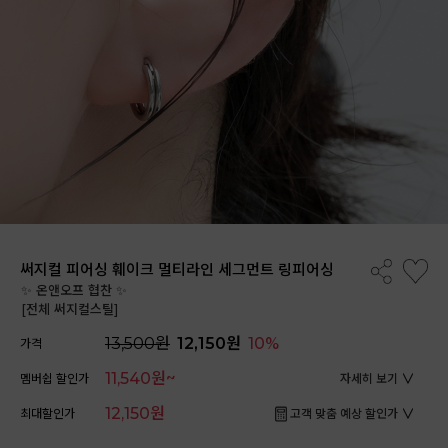
써지컬 피어싱 훼이크 멀티라인 세그먼트 링피어싱
✨ 온앤오프 협찬 ✨
[전체 써지컬스틸]
13,500원
12,150원
10%
가격
11,540원~
멤버쉽 할인가
자세히 보기
12,150원
최대할인가
고객 맞춤 예상 할인가