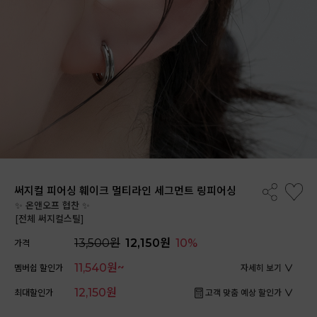
써지컬 피어싱 훼이크 멀티라인 세그먼트 링피어싱
✨ 온앤오프 협찬 ✨
[전체 써지컬스틸]
13,500원
12,150원
10%
가격
11,540원~
멤버쉽 할인가
자세히 보기
12,150원
최대할인가
고객 맞춤 예상 할인가