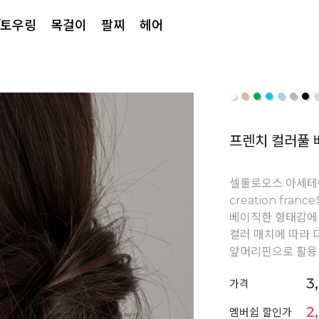
/토우링
목걸이
팔찌
헤어
프렌치 컬러풀 
셀룰로오스 아세테
creation fra
베이직한 형태감에
컬러 매치에 따라 
앞머리핀으로 활용
3
가격
2
멤버쉽 할인가