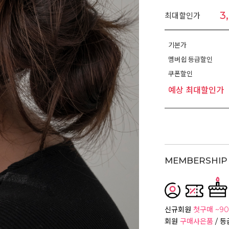
3
최대할인가
기본가
멤버쉽 등급할인
쿠폰할인
예상 최대할인가
MEMBERSHIP 
신규회원
첫구매 ~90
회원
구매사은품
/ 