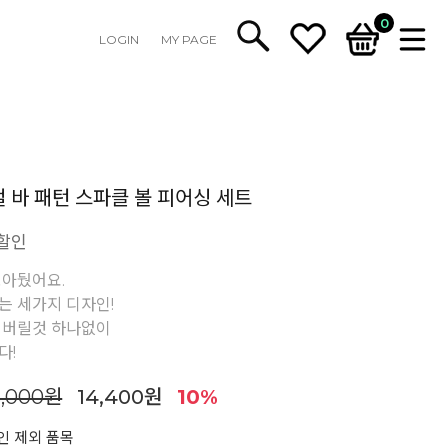
0
LOGIN
MY PAGE
지컬 바 패턴 스파클 볼 피어싱 세트
 할인
모아뒀어요.
는 세가지 디자인!
 버릴것 하나없이
다!
6,000원
14,400원
10%
인 제외 품목