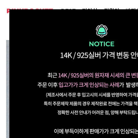
BEST
피어싱
귀걸이
반지