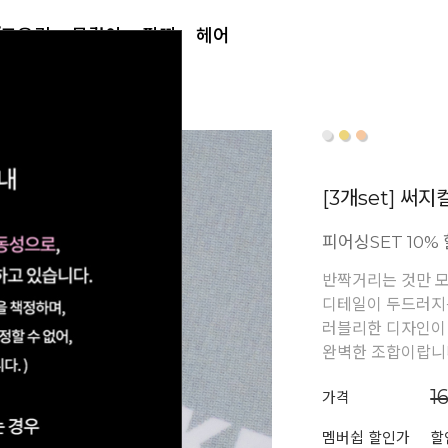
/토우링
목걸이
팔찌
헤어
[3개set] 써
피어싱SET 10%
반짝거리는 것만 
디테일이 두드러지
러블리한 디자인이
완벽한 조합이랍니
1
가격
멤버쉽 할인가
할