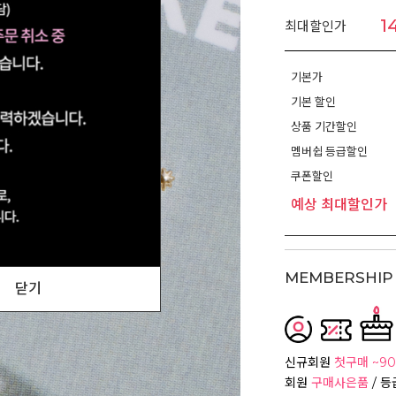
1
최대할인가
기본가
기본 할인
상품 기간할인
멤버쉽 등급할인
쿠폰할인
예상 최대할인가
MEMBERSHIP 
닫기
신규회원
첫구매 ~90
회원
구매사은품
/ 