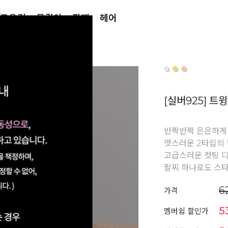
/토우링
목걸이
팔찌
헤어
[실버925] 트
반짝반짝 은은하게
멋스러운 2타입의
고급스러운 컷팅 
팔찌 하나로도 스
6
가격
5
멤버쉽 할인가