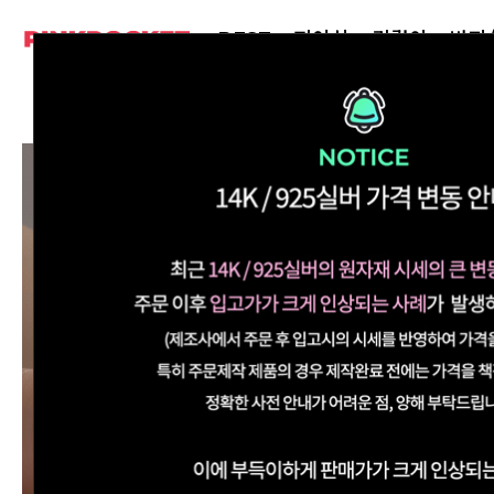
BEST
피어싱
귀걸이
반지