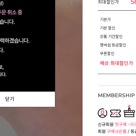
5
최대할인가
기본가
기본 할인
상품 기간할인
멤버쉽 등급할인
쿠폰할인
예상 최대할인가
MEMBERSHIP 
닫기
신규회원
첫구매 ~90
회원
구매사은품
/ 