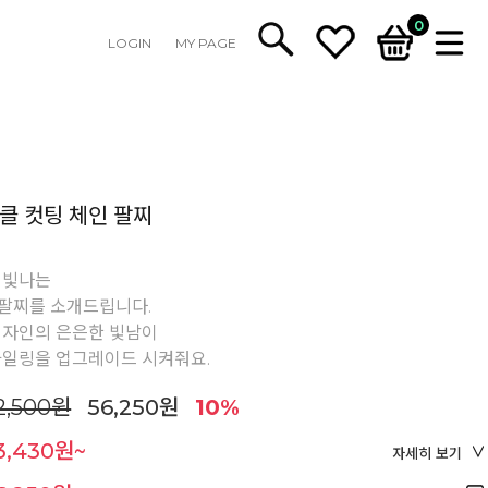
0
LOGIN
MY PAGE
윙클 컷팅 체인 팔찌
 빛나는
 팔찌를 소개드립니다.
디자인의 은은한 빛남이
타일링을 업그레이드 시켜줘요.
2,500원
56,250원
10%
3,430원~
자세히 보기