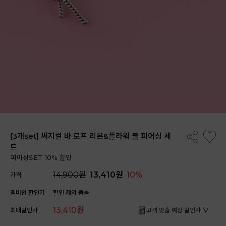
[3개set] 써지컬 바 로프 리본&플라워 볼 피어싱 세
트
피어싱SET 10% 할인
14,900원
13,410원
10%
가격
멤버쉽 할인가
할인 제외 품목
13,410원
최대할인가
고객 맞춤 예상 할인가