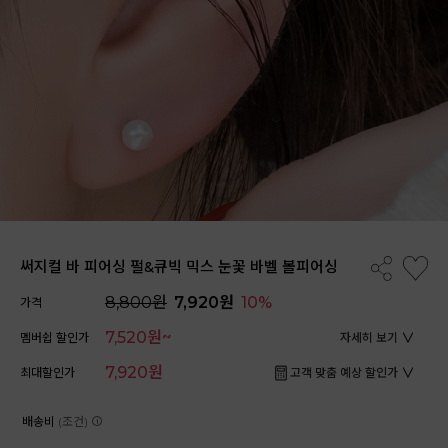
써지컬 바 피어싱 펄&큐빅 믹스 눈꽃 바벨 볼피어싱
8,800원
7,920원
10%
가격
7,520원~
멤버쉽 할인가
자세히 보기
7,920원
최대할인가
고객 맞춤 예상 할인가
배송비
(조건)