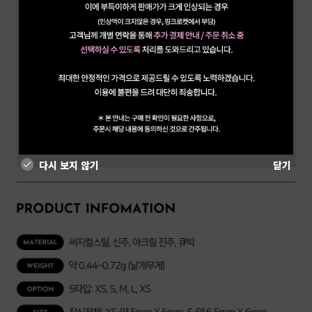
다시 보지 않기
닫기