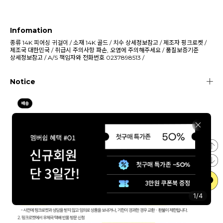
Infomation
종류
14K 피어싱 귀걸이
/
소재
14K 골드
/
치수
상세정보참고
/
제조자
핑크로켓
/
제조국
대한민국
/
취급시 주의사항
파손, 오염에 주의해주세요
/
품질보증기준
상세정보참고
/
A/S 책임자와 전화번호
0237898513
/
Notice