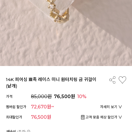
14K 피어싱 뾰족 레이스 미니 원터치링 금 귀걸이
(낱개)
85,000원
76,500원
10%
가격
72,670원~
멤버쉽 할인가
자세히 보기
76,500원
최대할인가
고객 맞춤 예상 할인가
배송비
(조건)