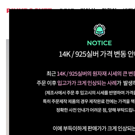
BEST
피어싱
귀걸이
반지