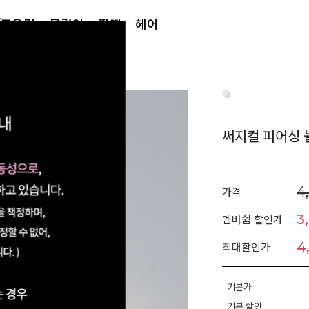
/토우링
목걸이
팔찌
헤어
써지컬 피어싱 
4
가격
3
멤버쉽 할인가
4
최대할인가
기본가
기본 할인