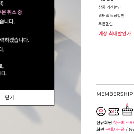
상품 기간할인
멤버쉽 등급할인
쿠폰할인
예상 최대할인가
MEMBERSHIP 
닫기
신규회원
첫구매 ~90
회원
구매사은품
/ 