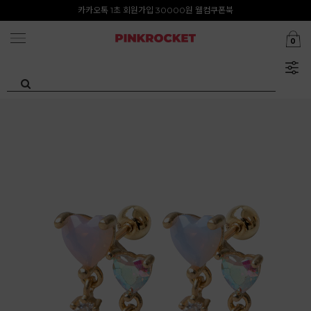
첫구매 특가존 50%
카카오톡 1초 회원가입 30000원 웰컴쿠폰북
0
Summer Clearance ~80%