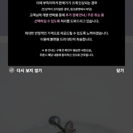
다시 보지 않기
닫기