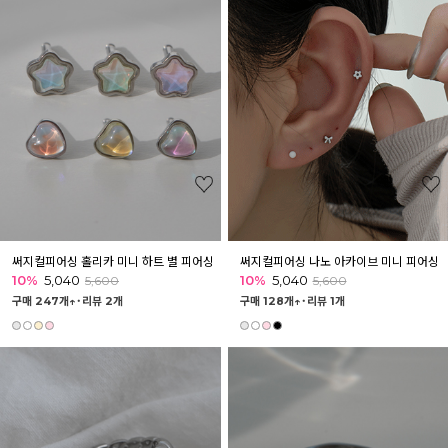
써지컬피어싱 홀리카 미니 하트 별 피어싱
써지컬피어싱 나노 아카이브 미니 피어싱
10%
5,040
10%
5,040
5,600
5,600
구매 247개↑˙
리뷰 2개
구매 128개↑˙
리뷰 1개