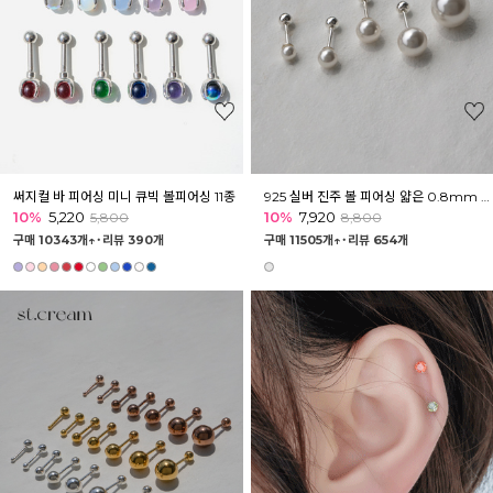
써지컬 바 피어싱 미니 큐빅 볼피어싱 11종
925 실버 진주 볼 피어싱 얇은 0.8mm 10종
10%
5,220
10%
7,920
5,800
8,800
구매 10343개↑˙
리뷰 390개
구매 11505개↑˙
리뷰 654개