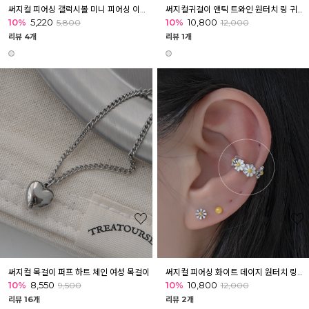
써지컬 피어싱 갤럭시볼 미니 피어싱 이너컨츠 아웃컨츠 귓바퀴
써지컬귀걸이 앤틱 트와인 원터치 링 귀걸이
10%
5,220
10%
10,800
5,800
12,000
리뷰 4개
리뷰 1개
써지컬 목걸이 퍼프 하트 체인 여성 목걸이
써지컬 피어싱 화이트 데이지 원터치 링피어싱 귀걸이 귓볼 귀 아웃컨츠 귓바퀴
10%
8,550
10%
10,800
9,500
12,000
리뷰 16개
리뷰 2개