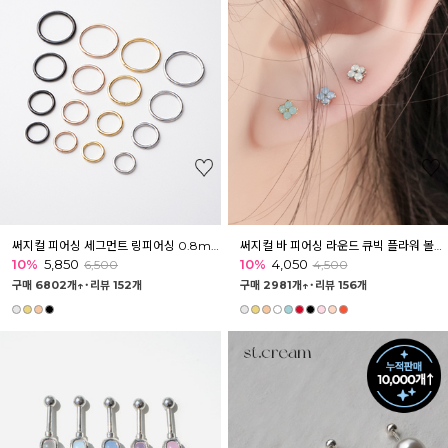
써지컬 피어싱 세그먼트 링피어싱 0.8mm
써지컬 바 피어싱 라운드 큐빅 플라워 볼피어싱 바벨
10%
5,850
10%
4,050
6,500
4,500
구매 6802개↑˙
리뷰 152개
구매 2981개↑˙
리뷰 156개