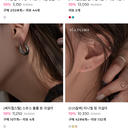
10%
3,150
10%
13,050
3,500
14,500
구매 2028개↑˙
리뷰 44개
리뷰 2개
[써지컬스틸] 스무스 볼륨 링 귀걸이
[925실버] 미니멀 링 귀걸이
10%
11,250
10%
10,350
12,500
11,500
구매 107개↑˙
리뷰 4개
구매 4286개↑˙
리뷰 132개