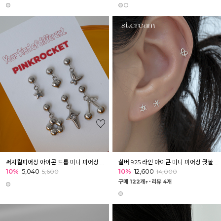
써지컬피어싱 아이콘 드롭 미니 피어싱 귓볼 귀 아웃컨츠 귓바퀴
실버 925 라인 아이콘 미니 피어싱 귓볼 귓바퀴 이너컨츠
10%
5,040
10%
12,600
5,600
14,000
구매 122개↑˙
리뷰 4개