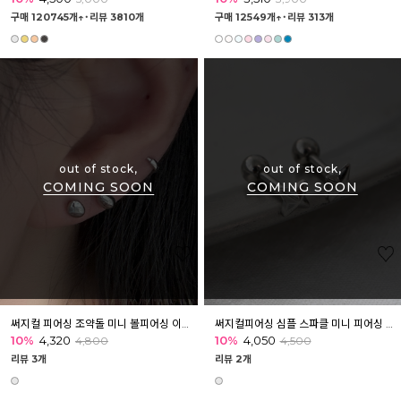
구매 120745개↑˙
리뷰 3810개
구매 12549개↑˙
리뷰 313개
out of stock,
out of stock,
COMING SOON
COMING SOON
써지컬 피어싱 조약돌 미니 볼피어싱 이너컨츠 아웃컨츠 귓바퀴
써지컬피어싱 심플 스파클 미니 피어싱 귓볼 귓바퀴 이너컨츠 아웃컨츠
10%
4,320
10%
4,050
4,800
4,500
리뷰 3개
리뷰 2개