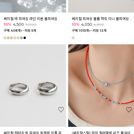
써지컬 바 피어싱 라인 리본 볼피어싱
써지컬 피어싱 볼륨 하트 미니 볼피어싱 바벨
10%
4,500
10%
4,050
5,000
4,500
구매 408개↑˙
리뷰 5개
구매 1015개↑˙
리뷰 12개
써지컬 원터치 링 피어싱 두꺼운 심플 피어싱귀걸이 6종
[써지컬스틸] 원석 컬러블럭 비즈 목걸이