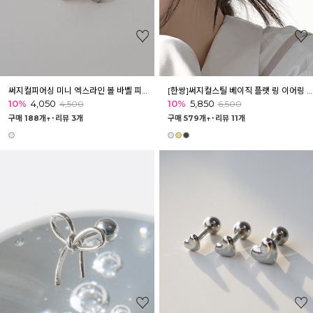
써지컬피어싱 미니 엑스라인 볼 바벨 피어싱 귓볼 이너컨츠
[한쌍]써지컬스틸 베이직 플랫 링 이어링 피어싱
10%
4,050
10%
5,850
4,500
6,500
구매 188개↑˙
리뷰 3개
구매 579개↑˙
리뷰 11개