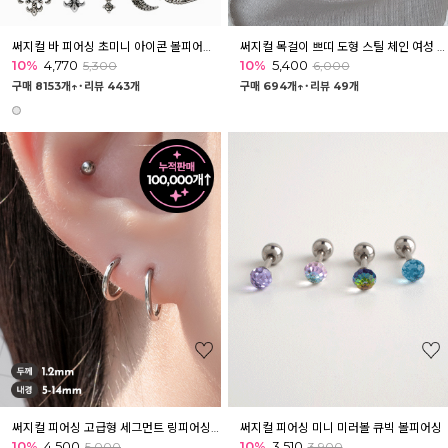
써지컬 바 피어싱 초미니 아이콘 볼피어싱 모음 26종
써지컬 목걸이 쁘띠 도형 스틸 체인 여성 목걸이
10%
4,770
10%
5,400
5,300
6,000
구매 8153개↑˙
리뷰 443개
구매 694개↑˙
리뷰 49개
써지컬 피어싱 고급형 세그먼트 링피어싱 25종
써지컬 피어싱 미니 미러볼 큐빅 볼피어싱
10%
4,500
10%
3,510
5,000
3,900