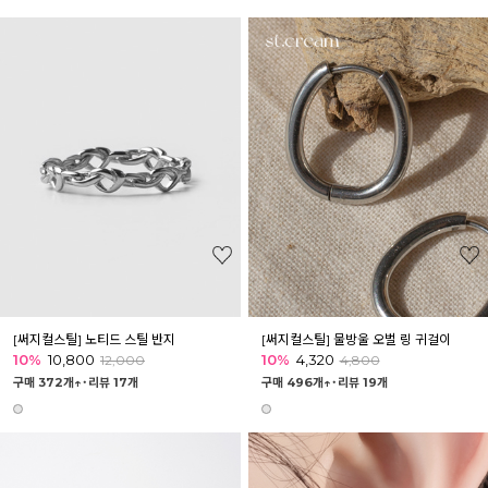
[써지컬스틸] 노티드 스틸 반지
[써지컬스틸] 물방울 오벌 링 귀걸이
10%
10,800
10%
4,320
12,000
4,800
구매 372개↑˙
리뷰 17개
구매 496개↑˙
리뷰 19개