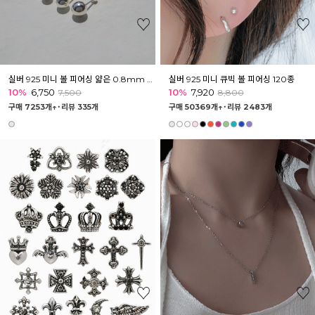
실버 925 미니 볼 피어싱 얇은 0.8mm 42종
실버 925 미니 큐빅 볼 피어싱 120종
10%
6,750
10%
7,920
7,500
8,800
구매 7253개↑˙
리뷰 335개
구매 50369개↑˙
리뷰 2483개