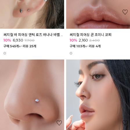
써지컬 바 피어싱 앤틱 로즈 바나나 바벨 볼피어싱
써지컬 피어싱 콘 초미니 코찌
10%
6,930
10%
2,160
7,700
2,400
구매 545개↑˙
리뷰 25개
구매 103개↑˙
리뷰 4개