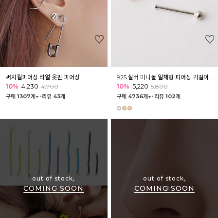
써지컬피어싱 리얼 옷핀 피어싱
925 실버 미니볼 일체형 피어싱 귀걸이 코찌 [낱개]
10%
4,230
10%
5,220
4,700
5,800
구매 1307개↑˙
리뷰 43개
구매 4736개↑˙
리뷰 102개
out of stock,
out of stock,
COMING SOON
COMING SOON