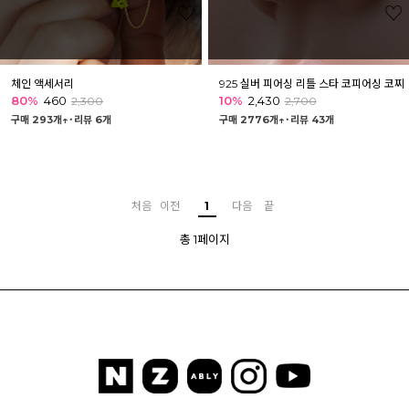
체인 액세서리
925 실버 피어싱 리틀 스타 코피어싱 코찌
80%
460
10%
2,430
2,300
2,700
구매 293개↑˙
리뷰 6개
구매 2776개↑˙
리뷰 43개
처음
이전
1
다음
끝
총 1페이지