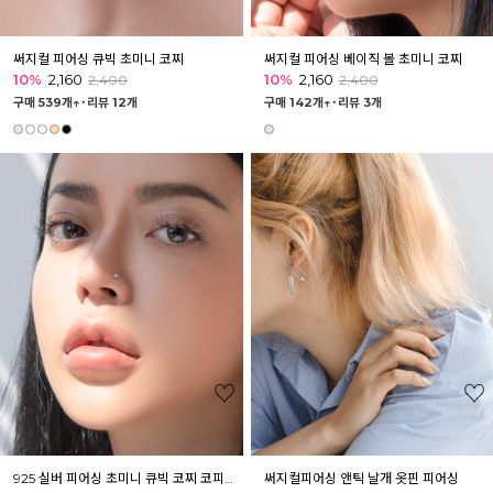
써지컬 피어싱 큐빅 초미니 코찌
써지컬 피어싱 베이직 볼 초미니 코찌
10%
2,160
10%
2,160
2,400
2,400
구매 539개↑˙
리뷰 12개
구매 142개↑˙
리뷰 3개
925 실버 피어싱 초미니 큐빅 코찌 코피어싱
써지컬피어싱 앤틱 날개 옷핀 피어싱