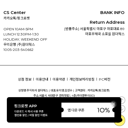
CS Center
BANK INFO
카카오톡/핑크로켓
Return Address
[반품주소] 서울특별시 마포구 마포대로 89
OPEN 10AM-5PM
마포우체국 소포실 원더웍스
LUNCH 12:30PM-1:30
HOLIDAY, WEEKEND OFF
우리은행 (주)원더웍스
1005-203-540662
상점 정보
이용안내
이용약관
개인정보처리방침
PC버전
상정명:주식회사 원더웍스 |
대표:유지영,김성수 |
고객센터 : 카카오톡(핑크로켓)
주소:서울시 서대문구 연희맛로1, 4층(카이앤루이BD)
사업자등록번호:340-81-01018 |
통신판매번호:제2023-서울서대문-0640 호
개인정보책임자:유지영 |
사업자정보
COPYRIGHT ©
주식회사 원더웍스
ALL RIGHTS RESERVED.