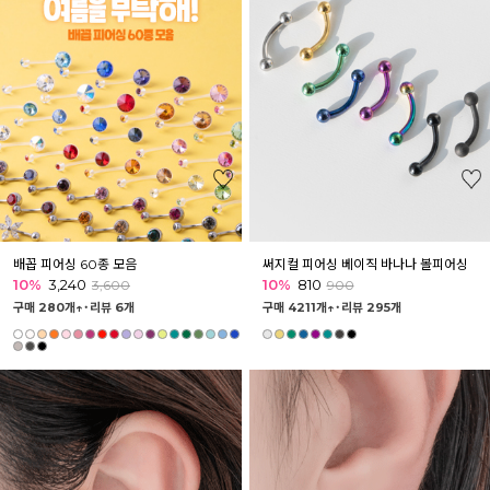
배꼽 피어싱 60종 모음
써지컬 피어싱 베이직 바나나 볼피어싱
10%
3,240
10%
810
3,600
900
구매 280개↑˙
리뷰 6개
구매 4211개↑˙
리뷰 295개