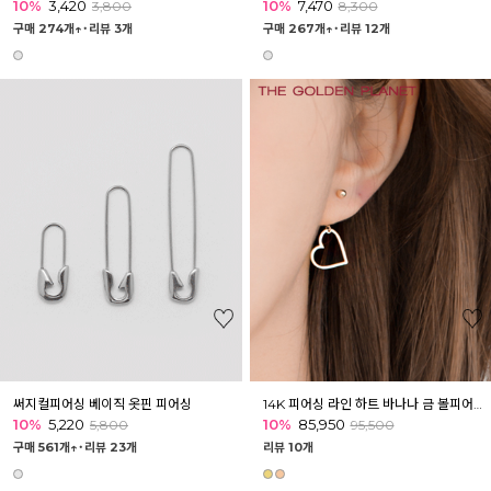
10%
3,420
10%
7,470
3,800
8,300
구매 274개↑˙
리뷰 3개
구매 267개↑˙
리뷰 12개
써지컬피어싱 베이직 옷핀 피어싱
14K 피어싱 라인 하트 바나나 금 볼피어싱 바벨
10%
5,220
10%
85,950
5,800
95,500
구매 561개↑˙
리뷰 23개
리뷰 10개