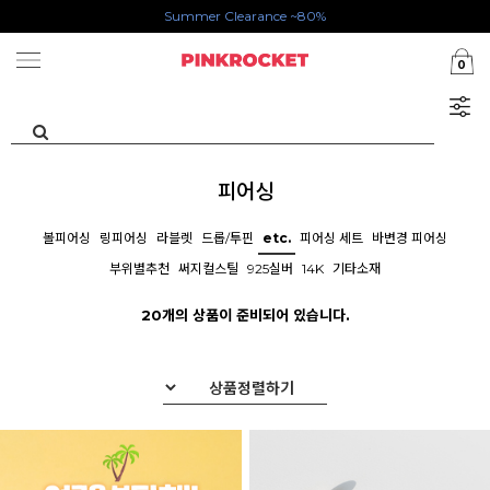
Summer Clearance ~80%
첫구매 특가존 50%
0
카카오톡 1초 회원가입 30000원 웰컴쿠폰북
피어싱
볼피어싱
링피어싱
라블렛
드롭/투핀
etc.
피어싱 세트
바변경 피어싱
부위별추천
써지컬스틸
925실버
14K
기타소재
20개의 상품이 준비되어 있습니다.