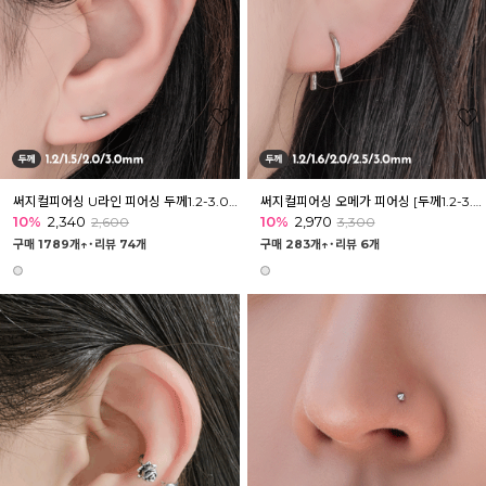
써지컬피어싱 U라인 피어싱 두께1.2-3.0mm
써지컬피어싱 오메가 피어싱 [두께1.2-3.0mm]
10%
2,340
10%
2,970
2,600
3,300
구매 1789개↑˙
리뷰 74개
구매 283개↑˙
리뷰 6개