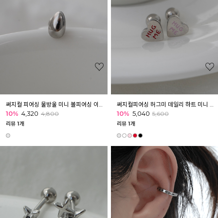
써지컬 피어싱 물방울 미니 볼피어싱 이너컨츠 아웃컨츠 귓바퀴
써지컬피어싱 허그미 데일리 하트 미니 피어싱 귓볼 아웃컨츠
10%
4,320
10%
5,040
4,800
5,600
리뷰 1개
리뷰 1개