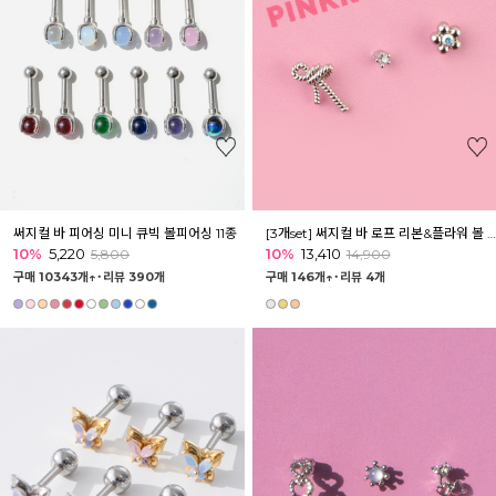
써지컬 바 피어싱 미니 큐빅 볼피어싱 11종
[3개set] 써지컬 바 로프 리본&플라워 볼 피어싱 세트
10%
5,220
10%
13,410
5,800
14,900
구매 10343개↑˙
리뷰 390개
구매 146개↑˙
리뷰 4개