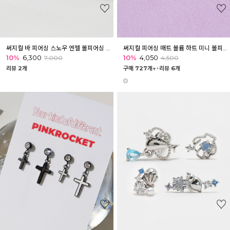
써지컬 바 피어싱 스노우 엔젤 볼피어싱 아웃컨츠 귓바퀴
써지컬 피어싱 매트 볼륨 하트 미니 볼피어싱 바벨
10%
6,300
10%
4,050
7,000
4,500
리뷰 2개
구매 727개↑˙
리뷰 6개