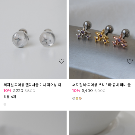
써지컬 피어싱 갤럭시볼 미니 피어싱 이너컨츠 아웃컨츠 귓바퀴
써지컬 바 피어싱 쓰리스타 큐빅 미니 볼피어싱 귓바퀴 아웃컨츠 귓볼
10%
5,220
10%
5,400
5,800
6,000
리뷰 4개