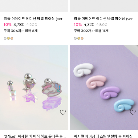
리틀 머메이드 에디션 바벨 피어싱 (ver.베이비돌핀)
리틀 머메이드 에디션 바벨 피어싱 (ver.리틀해마)
10%
3,780
10%
4,320
4,200
4,800
구매 304개↑˙
리뷰 8개
구매 302개↑˙
리뷰 11개
[3개set] 써지컬 바 매직 하트 유니콘 볼 피어싱 세트
써지컬 피어싱 파스텔 엔젤윙 볼 피어싱