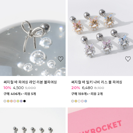
써지컬 바 피어싱 라인 리본 볼피어싱
써지컬 바 밀키 나비 리스 볼 피어싱
10%
4,500
20%
6,480
5,000
8,100
구매 406개↑˙
리뷰 5개
구매 159개↑˙
리뷰 2개