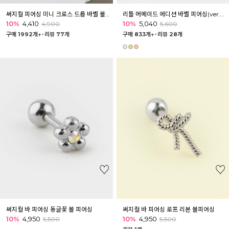
써지컬 피어싱 미니 크로스 드롭 바벨 볼피어싱
리틀 머메이드 에디션 바벨 피어싱(ver.블루오션)
10%
4,410
10%
5,040
4,900
5,600
구매 1992개↑˙
리뷰 77개
구매 833개↑˙
리뷰 28개
써지컬 바 피어싱 동글꽃 볼 피어싱
써지컬 바 피어싱 로프 리본 볼피어싱
10%
4,950
10%
4,950
5,500
5,500