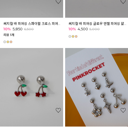
써지컬 바 피어싱 스파이럴 크로스 피어싱 얇은 바변경 귓볼 귓바퀴 아웃컨츠
써지컬 바 피어싱 글로우 엔젤 피어싱 얇은 바변경 귓볼 귓바퀴 아웃컨츠
10%
5,850
10%
4,500
6,500
5,000
리뷰 1개