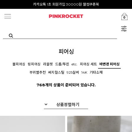
첫구매 특가존 50%
카카오톡 1초 회원가입 30000원 웰컴쿠폰북
0
Summer Clearance ~80%
피어싱
볼피어싱
링피어싱
라블렛
드롭/투핀
etc.
피어싱 세트
바변경 피어싱
부위별추천
써지컬스틸
925실버
14K
기타소재
768개의 상품이 준비되어 있습니다.