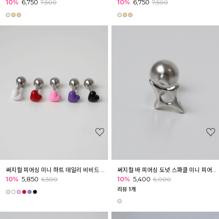
10%
6,750
10%
6,750
7,500
7,500
써지컬 피어싱 미니 하트 데일리 비비드 버블 포인트 피어싱 귓볼 아웃컨츠 귓바퀴
써지컬 바 피어싱 도넛 스파클 미니 피어싱 이너컨츠 아웃컨츠 귓바퀴
10%
5,850
10%
5,400
6,500
6,000
리뷰 1개