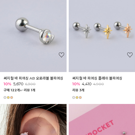
써지컬 바 피어싱 AB 오로라볼 볼피어싱
써지컬 바 피어싱 플래쉬 볼피어싱
10%
5,670
10%
4,410
6,300
4,900
구매 122개↑˙
리뷰 1개
리뷰 3개