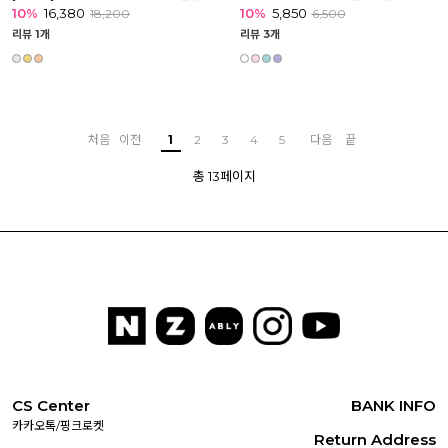
10%
16,380
10%
5,850
18,200
6,500
리뷰 1개
리뷰 3개
처음
이전
1
2
3
4
5
다음
끝
총 13페이지
CS Center
BANK INFO
카카오톡/핑크로켓
Return Address