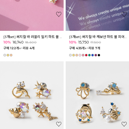
[3개set] 써지컬 바 러블리 밀키 하트 볼 피어싱 세트
[3개set] 써지컬 바 캐보션 하트 볼 피어싱 세트
10%
16,740
10%
15,750
18,600
17,500
구매 122개↑˙
리뷰 4개
구매 435개↑˙
리뷰 7개