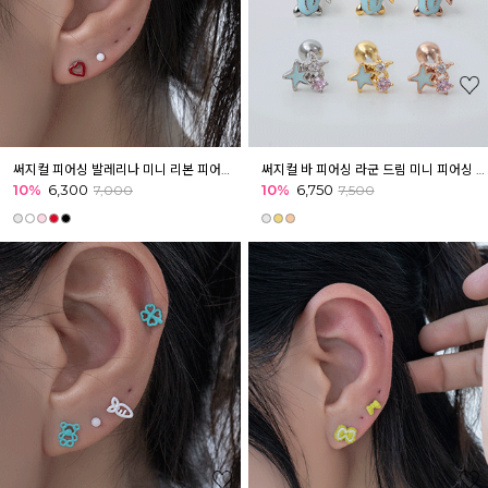
써지컬 피어싱 발레리나 미니 리본 피어싱 귓볼 아웃컨츠 귓바퀴 귀여운피어싱
써지컬 바 피어싱 라군 드림 미니 피어싱 귓볼 귓바퀴 아웃컨츠 마린
10%
6,300
10%
6,750
7,000
7,500