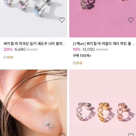
써지컬 바 피어싱 밀키 섀도우 나비 볼피어싱
[3개set] 써지컬 바 러블리 체리 하트 볼 피어싱 세트
20%
6,480
10%
13,050
8,100
14,500
구매 100개↑