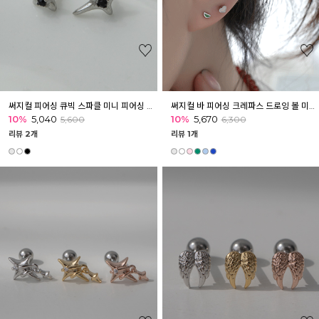
써지컬 피어싱 큐빅 스파클 미니 피어싱 귓볼 귓바퀴 이너컨츠 아웃컨츠
써지컬 바 피어싱 크레파스 드로잉 볼 미니 피어싱 귓볼 귓바퀴 아웃컨츠
10%
5,040
10%
5,670
5,600
6,300
리뷰 2개
리뷰 1개