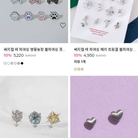
써지컬 바 피어싱 멍뭉농장 볼피어싱 귓볼 귓바퀴 아웃컨츠
써지컬 바 피어싱 메리 트윙클 볼피어싱 이너컨츠 귓볼
10%
5,220
10%
4,950
5,800
5,500
리뷰 1개