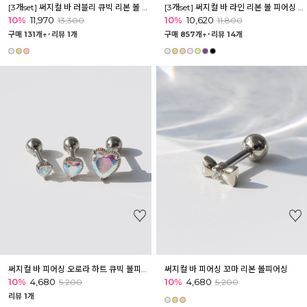
[3개set] 써지컬 바 러블리 큐빅 리본 볼 피어싱 세트
[3개set] 써지컬 바 라인 리본 볼 피어싱 세트
10%
11,970
10%
10,620
13,300
11,800
구매 131개↑˙
리뷰 1개
구매 857개↑˙
리뷰 14개
써지컬 바 피어싱 오로라 하트 큐빅 볼피어싱
써지컬 바 피어싱 꼬마 리본 볼피어싱
10%
4,680
10%
4,680
5,200
5,200
리뷰 1개