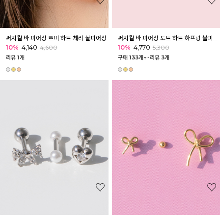
써지컬 바 피어싱 쁘띠 하트 체리 볼피어싱
써지컬 바 피어싱 도트 하트 하프링 볼피어싱
10%
4,140
10%
4,770
4,600
5,300
리뷰 1개
구매 133개↑˙
리뷰 3개