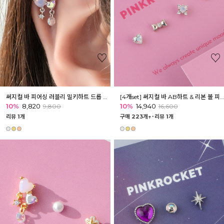
써지컬 바 피어싱 러블리 밀키하트 드롭 볼피어싱
[4개set] 써지컬 바 AB하트 & 리본 볼 피어싱 세트
10%
8,820
10%
14,940
9,800
16,600
리뷰 1개
구매 223개↑˙
리뷰 1개