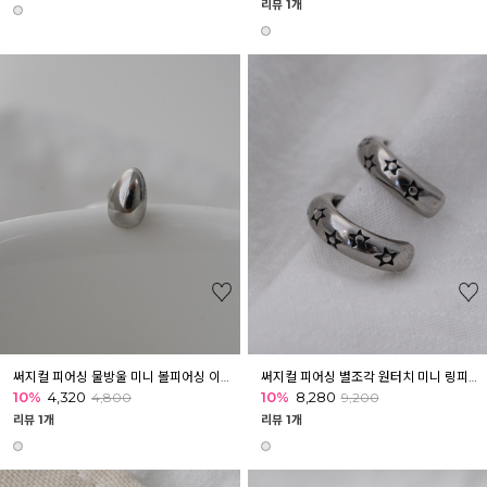
리뷰 1개
써지컬 피어싱 물방울 미니 볼피어싱 이너컨츠 아웃컨츠 귓바퀴
써지컬 피어싱 별조각 원터치 미니 링피어싱 아웃컨츠 귓볼 귓바퀴
10%
4,320
10%
8,280
4,800
9,200
리뷰 1개
리뷰 1개