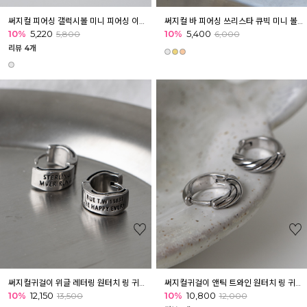
써지컬 피어싱 갤럭시볼 미니 피어싱 이너컨츠 아웃컨츠 귓바퀴
써지컬 바 피어싱 쓰리스타 큐빅 미니 볼피어싱 귓바퀴 아웃컨츠 귓볼
10%
5,220
10%
5,400
5,800
6,000
리뷰 4개
써지컬귀걸이 위글 레터링 원터치 링 귀걸이
써지컬귀걸이 앤틱 트와인 원터치 링 귀걸이
10%
12,150
10%
10,800
13,500
12,000