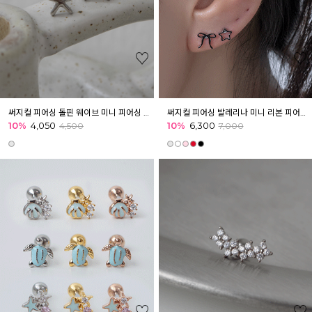
써지컬 피어싱 돌핀 웨이브 미니 피어싱 귓볼 아웃컨츠 귓바퀴 여름피어싱
써지컬 피어싱 발레리나 미니 리본 피어싱 귓볼 아웃컨츠 귓바퀴 귀여운피어싱
10%
4,050
10%
6,300
4,500
7,000