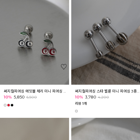
써지컬피어싱 에잇볼 체리 미니 피어싱 아웃컨츠 귓볼 귓바퀴
써지컬피어싱 스타 벌룬 미니 피어싱 3종 이너컨츠 귓볼 귓바퀴
10%
5,850
10%
3,780
6,500
4,200
리뷰 1개