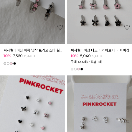
써지컬피어싱 에폭 납작 트리오 스타 원터치 링 피어싱 이너컨츠 아웃컨츠
써지컬피어싱 나노 아카이브 미니 피어싱
10%
7,560
10%
5,040
8,400
5,600
구매 124개↑˙
리뷰 1개