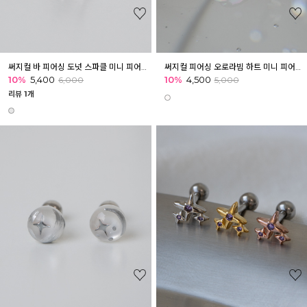
써지컬 바 피어싱 도넛 스파클 미니 피어싱 이너컨츠 아웃컨츠 귓바퀴
써지컬 피어싱 오로라빔 하트 미니 피어싱 귓볼 아웃컨츠 귓바퀴
10%
5,400
10%
4,500
6,000
5,000
리뷰 1개