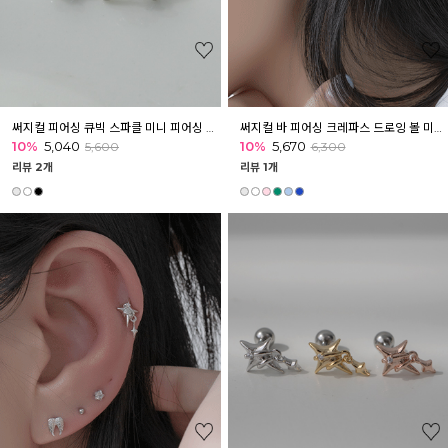
써지컬 피어싱 큐빅 스파클 미니 피어싱 귓볼 귓바퀴 이너컨츠 아웃컨츠
써지컬 바 피어싱 크레파스 드로잉 볼 미니 피어싱 귓볼 귓바퀴 아웃컨츠
10%
5,040
10%
5,670
5,600
6,300
리뷰 2개
리뷰 1개