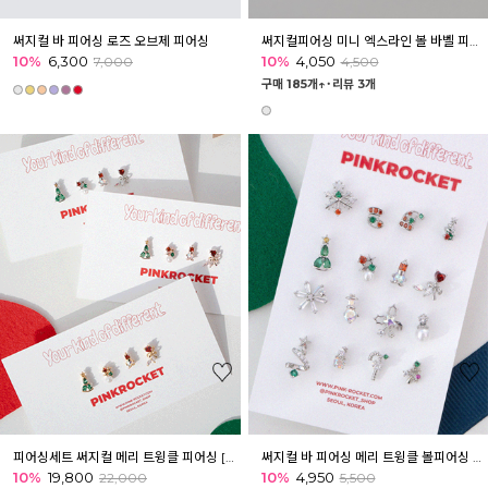
써지컬 바 피어싱 로즈 오브제 피어싱
써지컬피어싱 미니 엑스라인 볼 바벨 피어싱 귓볼 이너컨츠
10%
6,300
10%
4,050
7,000
4,500
구매 185개↑˙
리뷰 3개
피어싱세트 써지컬 메리 트윙클 피어싱 [4개]
써지컬 바 피어싱 메리 트윙클 볼피어싱 이너컨츠 귓볼
10%
19,800
10%
4,950
22,000
5,500