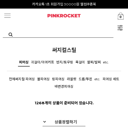
첫구매 특가존 50%
카카오톡 1초 회원가입 30000원 웰컴쿠폰북
0
Summer Clearance ~80%
써지컬스틸
피어싱
귀걸이/이어커프
반지/토우링
목걸이
팔찌/발찌
etc.
전체써지컬 피어싱
볼피어싱
링피어싱
라블렛
드롭/투핀
etc.
피어싱 세트
바변경피어싱
1268개의 상품이 준비되어 있습니다.