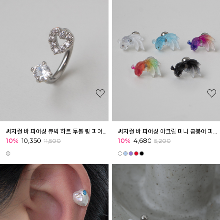
써지컬 바 피어싱 큐빅 하트 투볼 링 피어싱 귓볼 귓바퀴 아웃컨츠
써지컬 바 피어싱 아크릴 미니 금붕어 피어싱 귓볼 귓바퀴 아웃컨츠
10%
10,350
10%
4,680
11,500
5,200