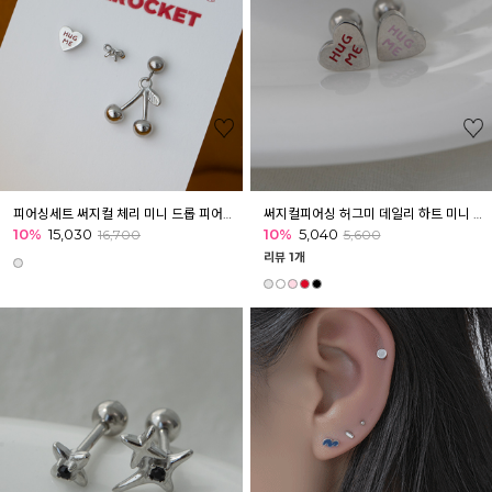
피어싱세트 써지컬 체리 미니 드롭 피어싱 귓볼 귓바퀴 아웃컨츠 [3개]
써지컬피어싱 허그미 데일리 하트 미니 피어싱 귓볼 아웃컨츠
10%
15,030
10%
5,040
16,700
5,600
리뷰 1개