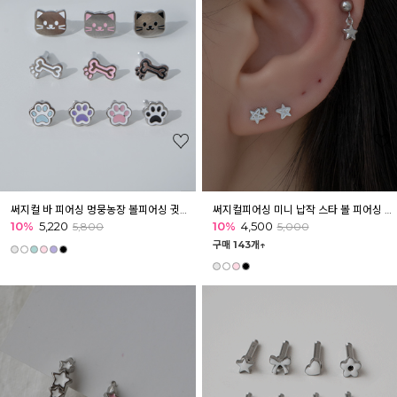
써지컬 바 피어싱 멍뭉농장 볼피어싱 귓볼 귓바퀴 아웃컨츠
써지컬피어싱 미니 납작 스타 볼 피어싱 이너컨츠 아웃컨츠
10%
5,220
10%
4,500
5,800
5,000
구매 143개↑