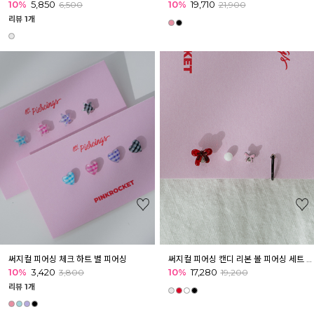
10%
5,850
10%
19,710
6,500
21,900
리뷰 1개
써지컬 피어싱 체크 하트 별 피어싱
써지컬 피어싱 캔디 리본 볼 피어싱 세트 [4개]
10%
3,420
10%
17,280
3,800
19,200
리뷰 1개