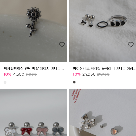
써지컬피어싱 앤틱 메탈 데이지 미니 피어싱 아웃컨츠 귓바퀴 이너컨츠
피어싱세트 써지컬 블랙러버 미니 피어싱 [4개]
10%
4,500
10%
24,930
5,000
27,700