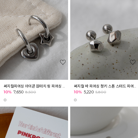
써지컬피어싱 아이콘 원터치 링 피어싱 남자 귓볼 귓바퀴 아웃컨츠
써지컬 바 피어싱 청키 스톤 스터드 피어싱 남자 귓볼 귓바퀴 아웃컨츠
10%
7,650
10%
5,220
8,500
5,800