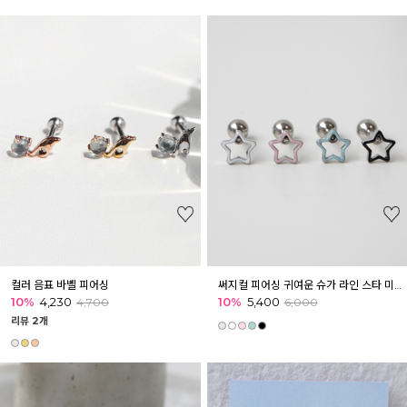
컬러 음표 바벨 피어싱
써지컬 피어싱 귀여운 슈가 라인 스타 미니 피어싱 귓볼 아웃컨츠 귓바퀴
10%
4,230
10%
5,400
4,700
6,000
리뷰 2개