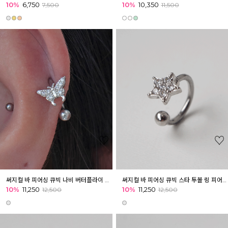
10%
6,750
10%
10,350
7,500
11,500
써지컬 바 피어싱 큐빅 나비 버터플라이 투볼 링 피어싱 귓볼 귓바퀴 아웃컨츠
써지컬 바 피어싱 큐빅 스타 투볼 링 피어싱 귓볼 귓바퀴 아웃컨츠
10%
11,250
10%
11,250
12,500
12,500