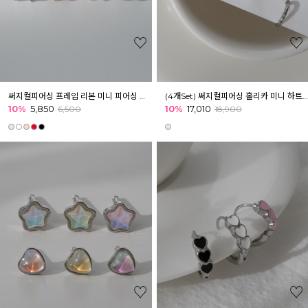
써지컬피어싱 프레임 리본 미니 피어싱 이너컨츠 귓바퀴 귓볼
(4개Set) 써지컬피어싱 홀리카 미니 하트 별 피어싱 세트
10%
5,850
10%
17,010
6,500
18,900