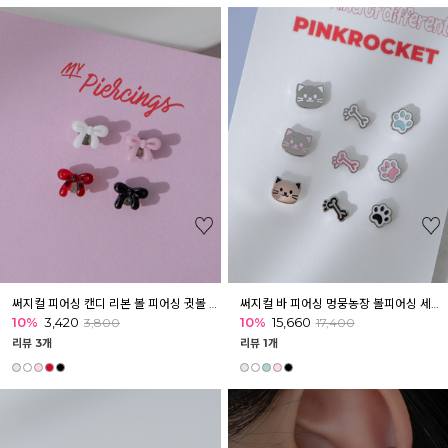
써지컬 피어싱 캔디 리본 볼 피어싱 귓볼 이너컨츠
써지컬 바 피어싱 멍뭉농장 볼피어싱 세트 3종 [3개]
10%
3,420
10%
15,660
3,800
17,400
리뷰 3개
리뷰 1개