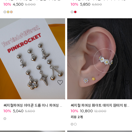
10%
4,500
10%
5,850
5,000
6,500
써지컬피어싱 아이콘 드롭 미니 피어싱 귓볼 귀 아웃컨츠 귓바퀴
써지컬 피어싱 화이트 데이지 원터치 링피어싱 귀걸이 귓볼 귀 아웃컨츠 귓바퀴
10%
5,040
10%
10,800
5,600
12,000
리뷰 2개