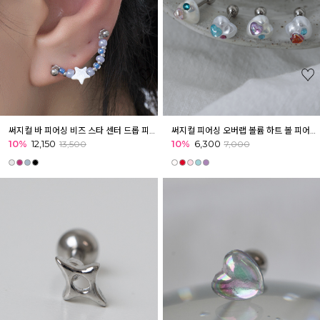
써지컬 바 피어싱 비즈 스타 센터 드롭 피어싱 귓볼 귓바퀴 아웃컨츠
써지컬 피어싱 오버랩 볼륨 하트 볼 피어싱 귓볼 귓바퀴 이너컨츠
10%
12,150
10%
6,300
13,500
7,000