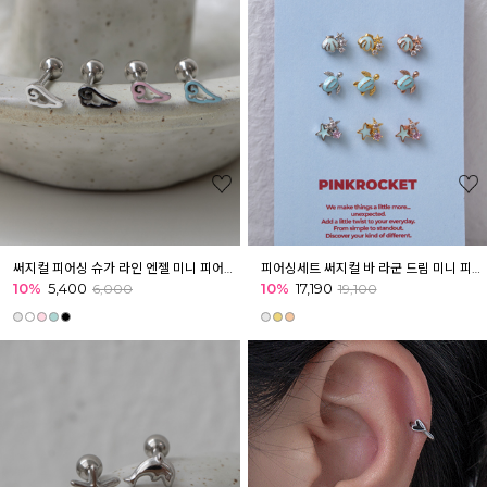
써지컬 피어싱 슈가 라인 엔젤 미니 피어싱 귓볼 아웃컨츠 귓바퀴 키치
피어싱세트 써지컬 바 라군 드림 미니 피어싱 [3개] 마린
10%
5,400
10%
17,190
6,000
19,100