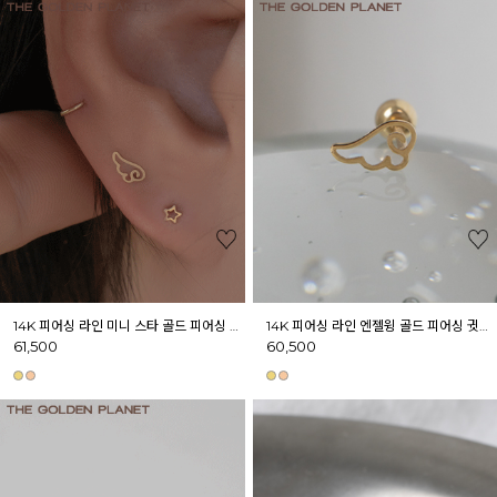
14K 피어싱 라인 미니 스타 골드 피어싱 귓볼 이너컨츠 귓바퀴
14K 피어싱 라인 엔젤윙 골드 피어싱 귓볼 이너컨츠 귓바퀴
61,500
60,500