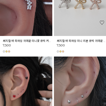
써지컬 바 피어싱 귀여운 미니꽃 큐빅 커브형 피어싱 이너컨츠 아웃컨츠 귓바퀴
써지컬 바 피어싱 미니 리본 큐빅 귀여운 피어싱 귓볼 아웃컨츠 귓바퀴
7,500
7,500