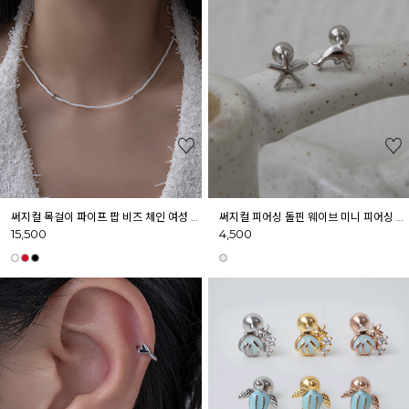
써지컬 목걸이 파이프 팝 비즈 체인 여성 목걸이 레이어드
써지컬 피어싱 돌핀 웨이브 미니 피어싱 귓볼 아웃컨츠 귓바퀴 여름피어싱
15,500
4,500