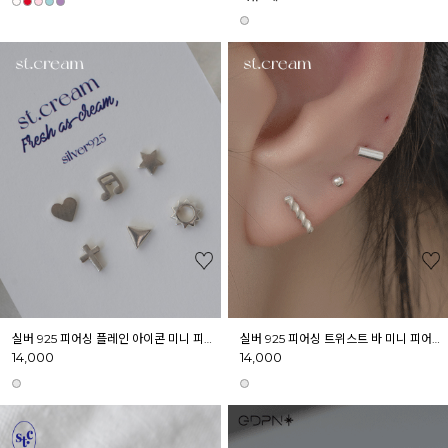
실버 925 피어싱 플레인 아이콘 미니 피어싱 귓볼 이너컨츠 귓바퀴
실버 925 피어싱 트위스트 바 미니 피어싱 아웃컨츠 귓바퀴 귓볼
14,000
14,000