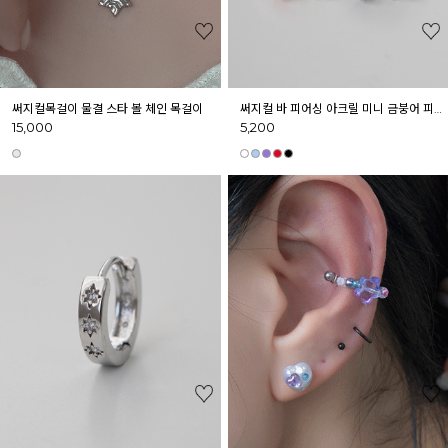
써지컬목걸이 물결 스타 볼 체인 목걸이
써지컬 바 피어싱 아크릴 미니 금붕어 피어싱 귓볼 귓바퀴 아웃컨츠
15,000
5,200