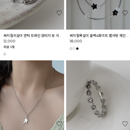
써지컬귀걸이 앤틱 트와인 원터치 링 귀걸이
써지컬목걸이 블랙&화이트 별사탕 체인 여성 목걸이
12,000
18,000
리뷰 1개