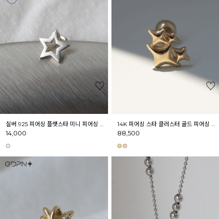
실버 925 피어싱 플랫스타 미니 피어싱 귓볼 이너컨츠 귓바퀴
14K 피어싱 스타 클러스터 골드 피어싱 귓볼 이너컨츠 아웃컨츠 귓바퀴
14,000
88,500