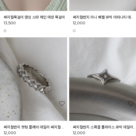
써지컬목걸이 댄싱 스타 체인 여성 목걸이
써지컬반지 미니 베젤 큐빅 이터니티 데일리 써지컬 스틸 반지
13,500
12,000
써지컬반지 컷팅 플래쉬 데일리 써지컬 스틸 반지
써지컬반지 스파클 폴라리스 큐빅 데일리 써지컬 스틸 반지
12,000
12,000