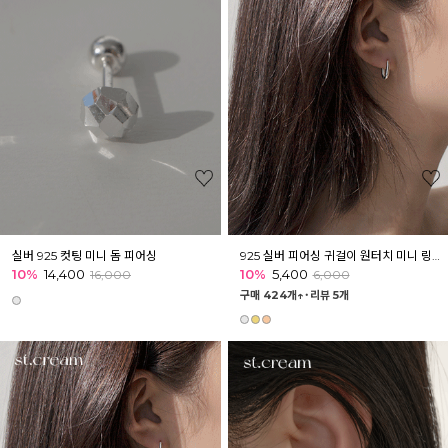
실버 925 컷팅 미니 돔 피어싱
925 실버 피어싱 귀걸이 원터치 미니 링피어싱 192종 모음1
10%
14,400
10%
5,400
16,000
6,000
구매 424개↑˙
리뷰 5개