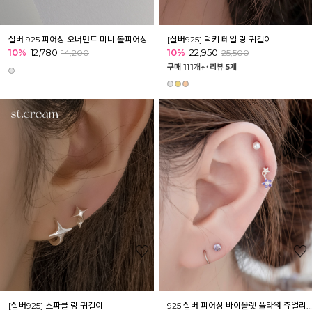
실버 925 피어싱 오너먼트 미니 볼피어싱 이너컨츠 귓볼
[실버925] 럭키 테일 링 귀걸이
10%
12,780
10%
22,950
14,200
25,500
구매 111개↑˙
리뷰 5개
[실버925] 스파클 링 귀걸이
925 실버 피어싱 바이올렛 플라워 쥬얼리 볼피어싱