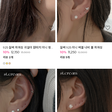
925 실버 피어싱 귀걸이 원터치 미니 링피어싱 192종 모음2
실버 925 미니 버블 나비 볼 피어싱
10%
12,150
10%
11,250
13,500
12,500
리뷰 2개
리뷰 5개