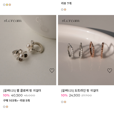
리뷰 7개
[실버925] 펄 클로버 링 귀걸이
[실버925] 도트라인 링 귀걸이
10%
40,500
10%
24,930
45,000
27,700
구매 103개↑˙
리뷰 5개