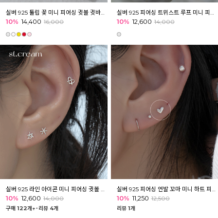
실버 925 튤립 꽃 미니 피어싱 귓볼 귓바퀴 아웃컨츠
실버 925 피어싱 트위스트 루프 미니 피어싱 귓바퀴 귀 아웃컨츠
10%
14,400
10%
12,600
16,000
14,000
실버 925 라인 아이콘 미니 피어싱 귓볼 귓바퀴 이너컨츠
실버 925 피어싱 언발 꼬마 미니 하트 피어싱 이너컨츠 귓볼 아웃컨츠
10%
12,600
10%
11,250
14,000
12,500
구매 122개↑˙
리뷰 4개
리뷰 1개