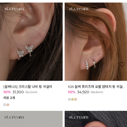
[실버925] 크리스탈 나비 링 귀걸이
925 실버 프리즈마 오팔 원터치 링 귀걸이 피어싱
10%
31,500
10%
34,920
35,000
38,800
리뷰 2개