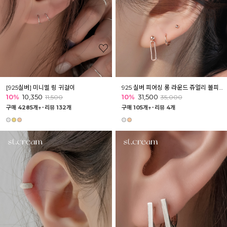
[925실버] 미니멀 링 귀걸이
925 실버 피어싱 롱 라운드 쥬얼리 볼피어싱
10%
10,350
10%
31,500
11,500
35,000
구매 4285개↑˙
리뷰 132개
구매 105개↑˙
리뷰 4개