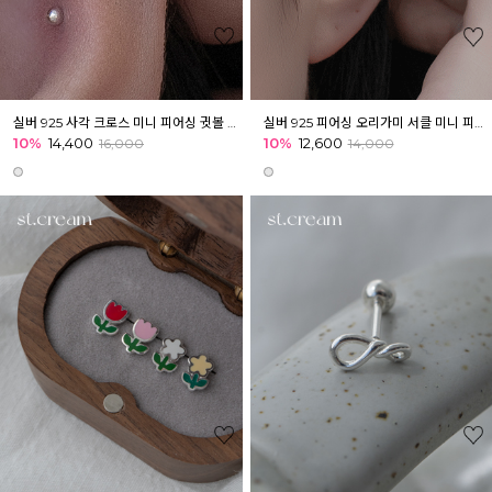
실버 925 사각 크로스 미니 피어싱 귓볼 귀 귓바퀴 아웃컨츠
실버 925 피어싱 오리가미 서클 미니 피어싱 귓볼 귀 귓바퀴 이너컨츠 아웃컨츠
10%
14,400
10%
12,600
16,000
14,000