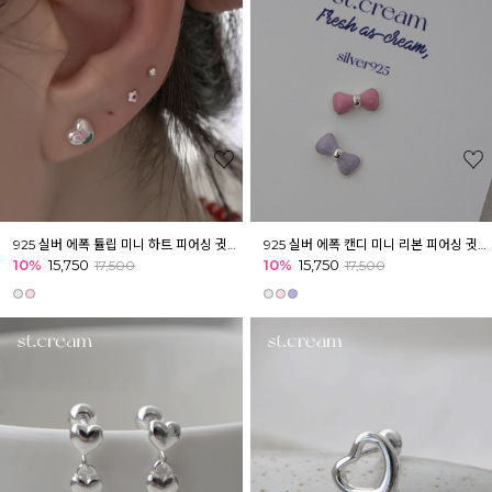
925 실버 에폭 튤립 미니 하트 피어싱 귓볼 아웃컨츠
925 실버 에폭 캔디 미니 리본 피어싱 귓볼 귓바퀴 이너컨츠
10%
15,750
10%
15,750
17,500
17,500