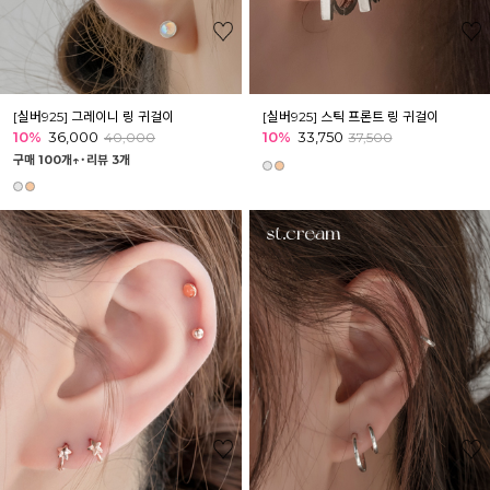
[실버925] 그레이니 링 귀걸이
[실버925] 스틱 프론트 링 귀걸이
10%
36,000
10%
33,750
40,000
37,500
구매 100개↑˙
리뷰 3개