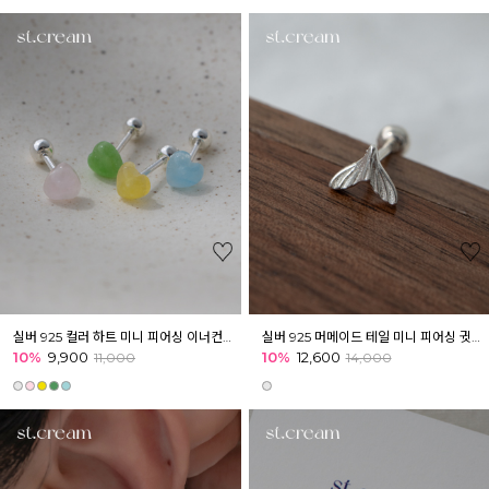
실버 925 컬러 하트 미니 피어싱 이너컨츠 아웃컨츠 귓바퀴
실버 925 머메이드 테일 미니 피어싱 귓볼 귓바퀴 아웃컨츠
10%
9,900
10%
12,600
11,000
14,000