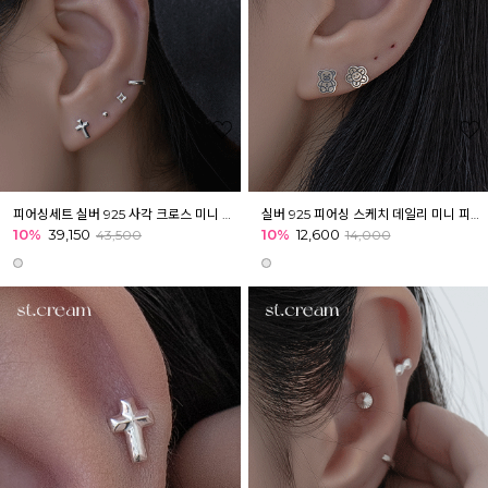
피어싱세트 실버 925 사각 크로스 미니 피어싱 [4개]
실버 925 피어싱 스케치 데일리 미니 피어싱 귓볼 아웃컨츠 귓바퀴
10%
39,150
10%
12,600
43,500
14,000