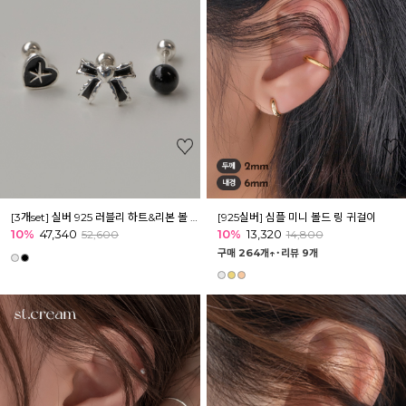
[3개set] 실버 925 러블리 하트&리본 볼 피어싱 세트
[925실버] 심플 미니 볼드 링 귀걸이
10%
47,340
10%
13,320
52,600
14,800
구매 264개↑˙
리뷰 9개