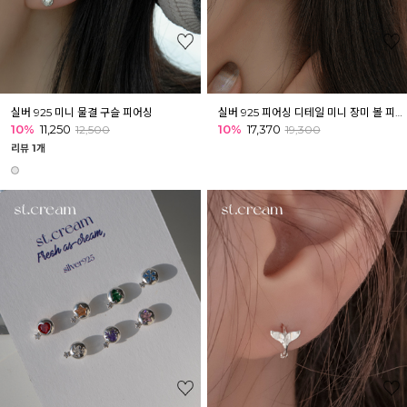
실버 925 미니 물결 구슬 피어싱
실버 925 피어싱 디테일 미니 장미 볼 피어싱 이너컨츠 아웃컨츠
10%
11,250
10%
17,370
12,500
19,300
리뷰 1개