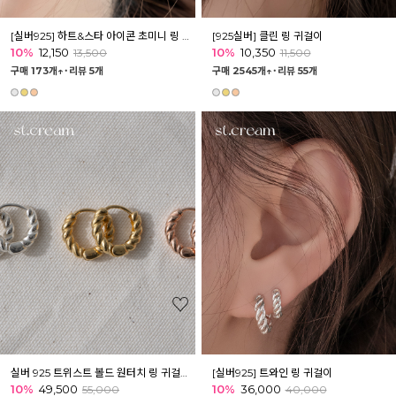
[실버925] 하트&스타 아이콘 초미니 링 귀걸이
[925실버] 클린 링 귀걸이
10%
12,150
10%
10,350
13,500
11,500
구매 173개↑˙
리뷰 5개
구매 2545개↑˙
리뷰 55개
실버 925 트위스트 볼드 원터치 링 귀걸이 (한쌍)
[실버925] 트와인 링 귀걸이
10%
49,500
10%
36,000
55,000
40,000