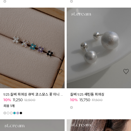
925 실버 피어싱 큐빅 코스모스 꽃 미니 피어싱 이너컨츠 귓볼 귓바퀴
실버 925 새틴돔 피어싱
10%
11,250
10%
15,750
12,500
17,500
리뷰 1개