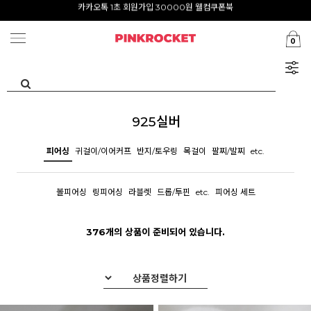
첫구매 특가존 50%
카카오톡 1초 회원가입 30000원 웰컴쿠폰북
0
Summer Clearance ~80%
925실버
피어싱
귀걸이/이어커프
반지/토우링
목걸이
팔찌/발찌
etc.
볼피어싱
링피어싱
라블렛
드롭/투핀
etc.
피어싱 세트
376개의 상품이 준비되어 있습니다.