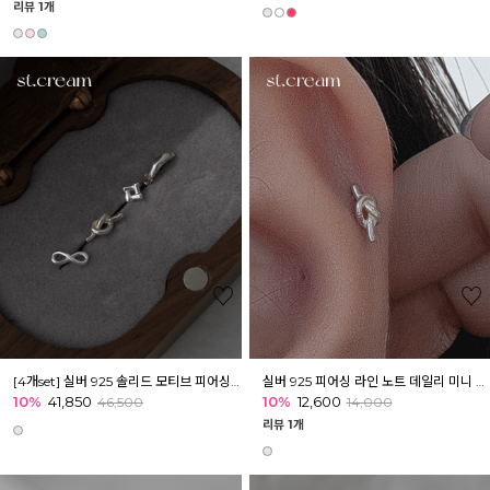
리뷰 1개
[4개set] 실버 925 솔리드 모티브 피어싱 세트
실버 925 피어싱 라인 노트 데일리 미니 피어싱 이너컨츠 귀 아웃컨츠
10%
41,850
10%
12,600
46,500
14,000
리뷰 1개