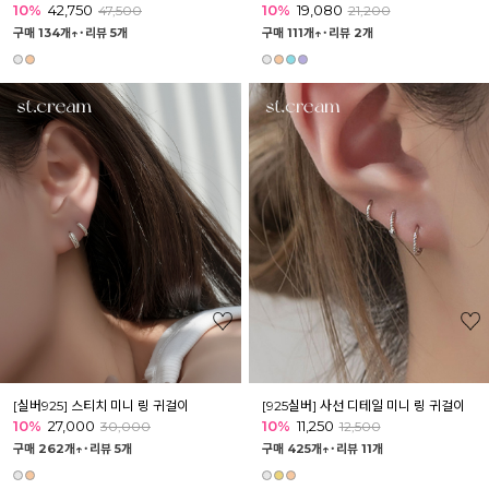
10%
42,750
10%
19,080
47,500
21,200
구매 134개↑˙
리뷰 5개
구매 111개↑˙
리뷰 2개
[실버925] 스티치 미니 링 귀걸이
[925실버] 사선 디테일 미니 링 귀걸이
10%
27,000
10%
11,250
30,000
12,500
구매 262개↑˙
리뷰 5개
구매 425개↑˙
리뷰 11개