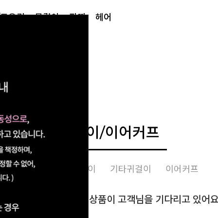
/토우링
목걸이
팔찌
헤어
귀걸이/이어커프
침형귀걸이
링귀걸이
기타귀걸이
이어커프
 카테고리에는 50개의 상품이 고객님을 기다리고 있어요 