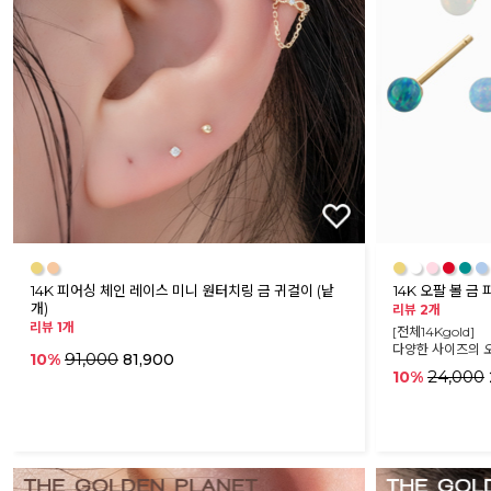
●
●
●
●
●
●
●
●
14K 피어싱 체인 레이스 미니 원터치링 금 귀걸이 (낱
14K 오팔 볼 금 
개)
리뷰 2개
리뷰 1개
[전체14Kgold]
다양한 사이즈의 
91,000
10%
81,900
24,000
10%