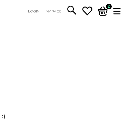
0
LOGIN
MY PAGE
:)