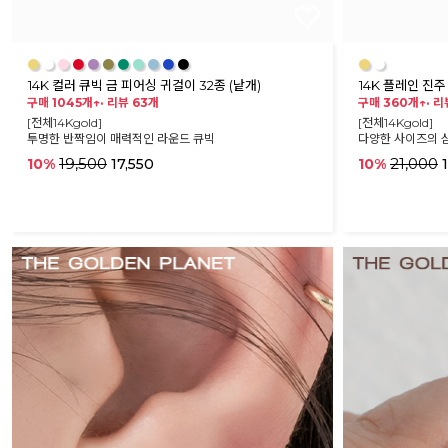
●
●
●
●
●
●
●
●
●
●
●
●
●
14K 컬러 큐빅 금 피어싱 귀걸이 32종 (낱개)
14K 플레인 진주
구매 1045개↑·
리뷰 63개
구매 360개↑·
리
[전체14Kgold]
[전체14Kgold]
투명한 반짝임이 매력적인 라운드 큐빅
다양한 사이즈의 
19,500
21,000
10%
17,550
10%
1