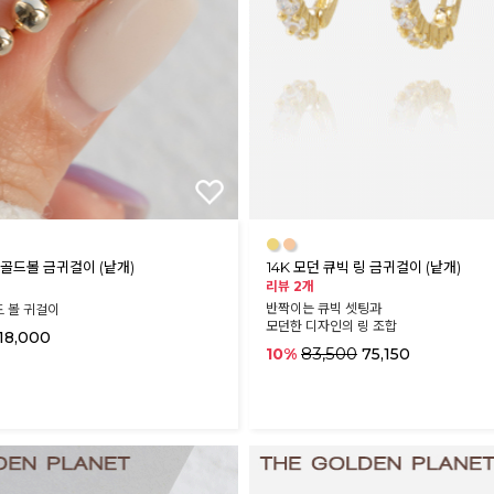
●
●
 골드볼 금귀걸이 (낱개)
14K 모던 큐빅 링 금귀걸이 (낱개)
리뷰 2개
반짝이는 큐빅 셋팅과
 볼 귀걸이
모던한 디자인의 링 조합
18,000
83,500
10%
75,150