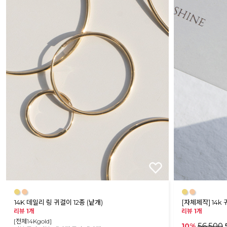
●
●
●
●
14K 데일리 링 귀걸이 12종 (낱개)
[자체제작] 14k
리뷰 1개
리뷰 1개
[전체14Kgold]
56,500
10%