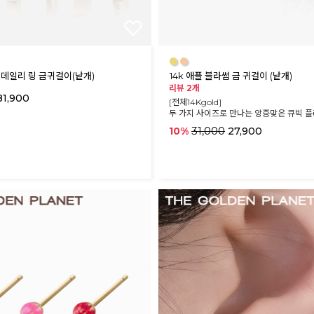
●
●
랫 데일리 링 금귀걸이(낱개)
14k 애플 블라썸 금 귀걸이 (낱개)
리뷰 2개
1,900
[전체14Kgold]
두 가지 사이즈로 만나는 앙증맞은 큐빅 
31,000
10%
27,900