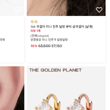
●
●
14k 귀걸이 미니 진주 달랑 큐빅 금귀걸이 (낱개)
리뷰 1개
[전체14Kgold]
플라워
앙증맞은 미니 진주가 달랑달랑
63,500
10%
57,150