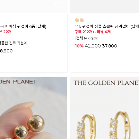
●
●
 금 피어싱 귀걸이 6종 (낱개)
14k 귀걸이 심플 스몰링 금귀걸이 (낱개
뷰 22개
구매 212개↑·
리뷰 4개
[전체 14k gold]
심플한 진주 귀걸이
42,000
10%
37,800
8,900