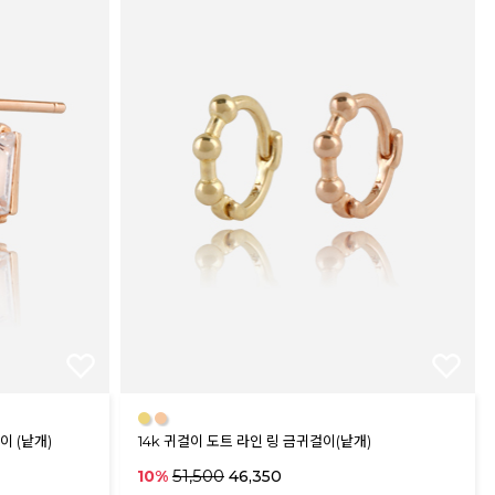
●
●
이 (낱개)
14k 귀걸이 도트 라인 링 금귀걸이(낱개)
51,500
10%
46,350