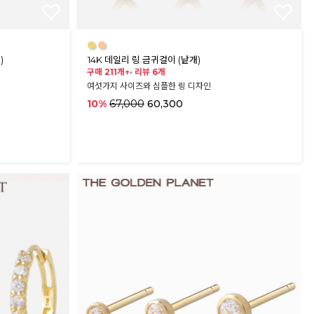
●
●
)
14K 데일리 링 금귀걸이 (낱개)
구매 211개↑·
리뷰 6개
여섯가지 사이즈와 심플한 링 디자인
67,000
10%
60,300