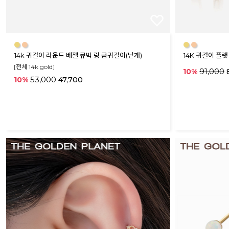
●
●
●
●
14k 귀걸이 라운드 베젤 큐빅 링 금귀걸이(낱개)
14K 귀걸이 플
[전체 14k gold]
91,000
10%
8
53,000
10%
47,700