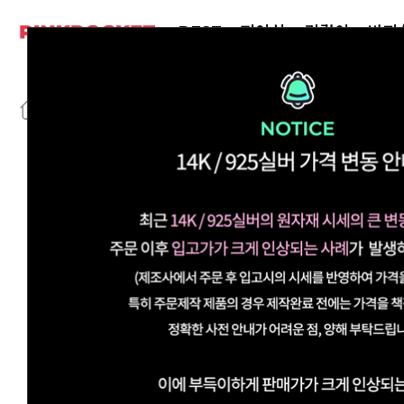
BEST
피어싱
귀걸이
반지
>
>
14k골드
귀걸이/이어커프
이