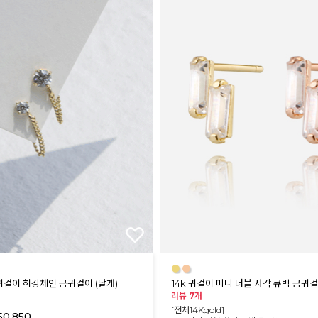
●
●
 귀걸이 허깅체인 금귀걸이 (낱개)
14k 귀걸이 미니 더블 사각 큐빅 금귀걸
리뷰 7개
[전체14Kgold]
50,850