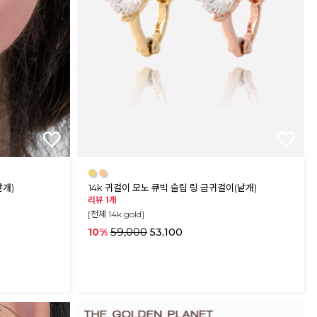
●
●
낱개)
14k 귀걸이 모노 큐빅 슬림 링 금귀걸이(낱개)
리뷰 1개
[전체 14k gold]
59,000
10%
53,100