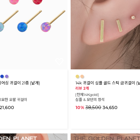
●
●
●
●
피어싱 귀걸이 21종 (낱개)
14k 귀걸이 심플 골드 스틱 금귀걸이 (
리뷰 2개
[전체14Kgold]
오묘한 오팔 귀걸이
심플 & 모던의 정석
38,500
21,600
10%
34,650