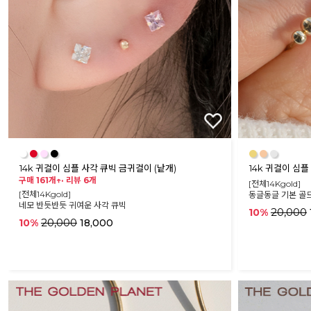
●
●
●
●
●
●
●
14k 귀걸이 심플 사각 큐빅 금귀걸이 (낱개)
14k 귀걸이 심플
구매 161개↑·
리뷰 6개
[전체14Kgold]
[전체14Kgold]
동글동글 기본 골드
네모 반듯반듯 귀여운 사각 큐빅
20,000
10%
20,000
10%
18,000