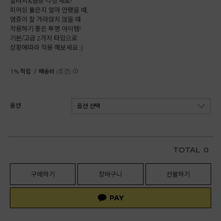
알러지&염증 걱정 제로!
피어싱 뚫은지 얼마 안됐을 때,
염증이 잘 가라앉지 않을 때
착용하기 좋은 투명 아이템!
기본/고급 2가지 타입으로
상황에따라 착용 해보세요 :)
1 % 적립 /
배송비
(조건)
옵션
TOTAL
0
구매하기
장바구니
선물하기