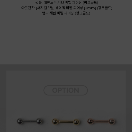
-귓불: 레인보우 커브 바벨 피어싱 (핑크골드)
-아웃컨츠: [써지컬스틸] 베이직 바벨 피어싱 [3mm] (핑크골드)
범피 새턴 바벨 피어싱 (핑크골드)