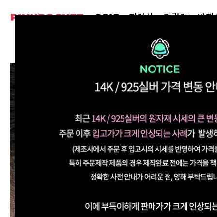
BEST
피어싱
귀걸이
반지