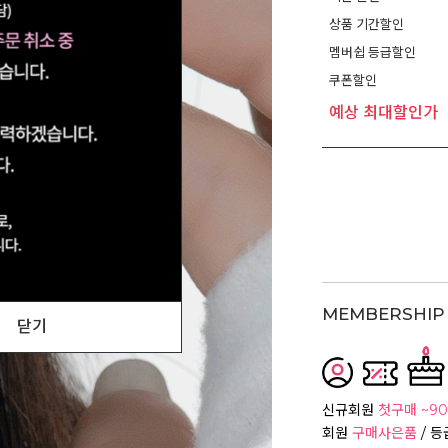
상품 기간할인
멤버쉽 등급할인
쿠폰할인
예상 최대할인가
MEMBERSHIP 
닫기
신규회원
첫구매 ~90
회원
구매사은품
/ 