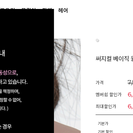
/토우링
목걸이
팔찌
헤어
써지컬 베이직 원
7
가격
6
멤버쉽 할인가
6
최대할인가
기본가
기본 할인