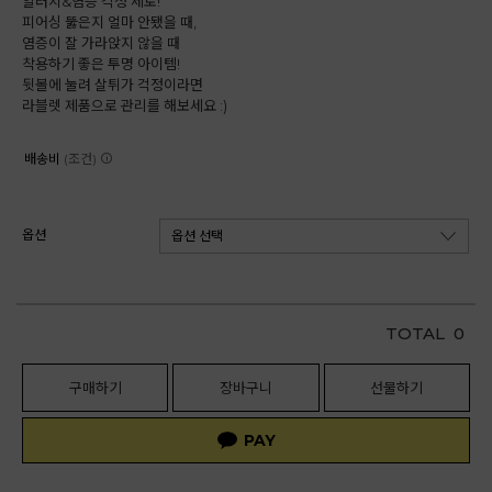
알러지&염증 걱정 제로!
피어싱 뚫은지 얼마 안됐을 때,
염증이 잘 가라앉지 않을 때
착용하기 좋은 투명 아이템!
뒷볼에 눌려 살튀가 걱정이라면
라블렛 제품으로 관리를 해보세요 :)
배송비
(조건)
옵션
TOTAL
0
구매하기
장바구니
선물하기