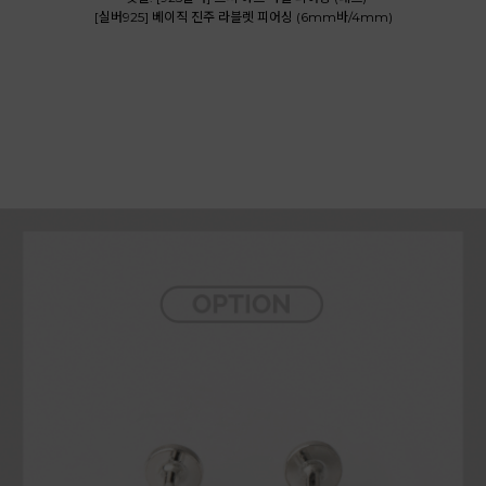
[실버925] 베이직 진주 라블렛 피어싱 (6mm바/4mm)