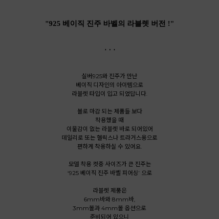
"925 베이직 진주 바벨의 라블렛 버전 !"
. . .
실버925와 진주가 만난
베이직 디자인의 아이템으로
라블렛 타입이 입고 되었답니다.
볼로 마감 되는 제품들 보다
착용했을 때
이물감이 없는 라블렛 바로 되어있어
데일리로 또는 헬릭스나 트라거스용으로
편하게 착용하실 수 있어요.
모델 착용 컷중 사이즈가 큰 진주는
‘925 베이직 진주 바벨 피어싱’ 으로
라블렛 제품은
6mm바와 8mm바,
3mm볼과 4mm볼 옵션으로
준비되어 있으니