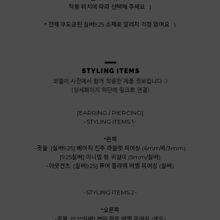
착용 위치에 따라 선택해 주세요 : )
* 전체 무도금된 실버925 소재로 알러지 걱정 없어요 : )
[EARRING / PIERCING]
-STYLING ITEMS 1-
*왼쪽
-귓불: [실버925] 베이직 진주 라블렛 피어싱 (6mm바/3mm)
[925실버] 미니멀 링 귀걸이 (5mm/실버)
-아웃컨츠: [실버925] 퓨어 플라워 바벨 피어싱 (실버)
-STYLING ITEMS 2-
*오른쪽
-귓불: [925실버] 쁘띠 하트 바벨 피어싱 (레드)