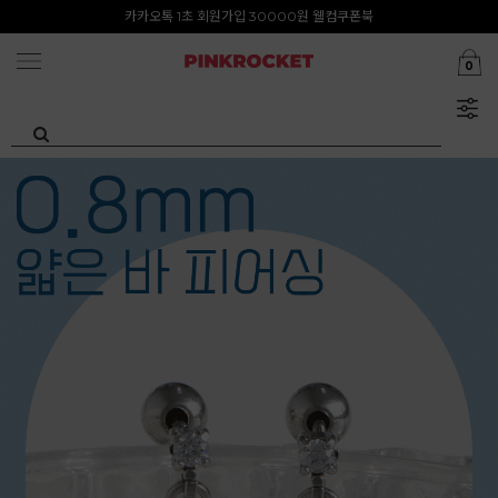
첫구매 특가존 50%
카카오톡 1초 회원가입 30000원 웰컴쿠폰북
0
Summer Clearance ~80%