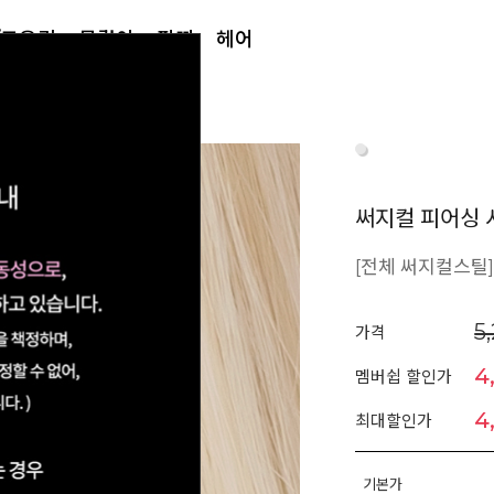
/토우링
목걸이
팔찌
헤어
써지컬 피어싱 
[전체 써지컬스틸
5
가격
4
멤버쉽 할인가
4
최대할인가
기본가