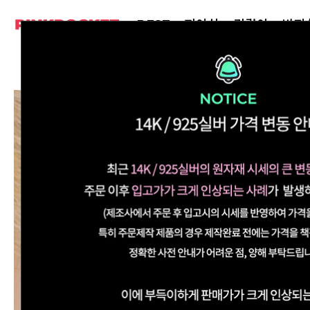
BEST
피어싱
귀걸이
반지