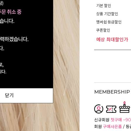
기본 할인
상품 기간할인
멤버쉽 등급할인
쿠폰할인
예상 최대할인가
MEMBERSHIP 
닫기
신규회원
첫구매 ~90
회원
구매사은품
/ 