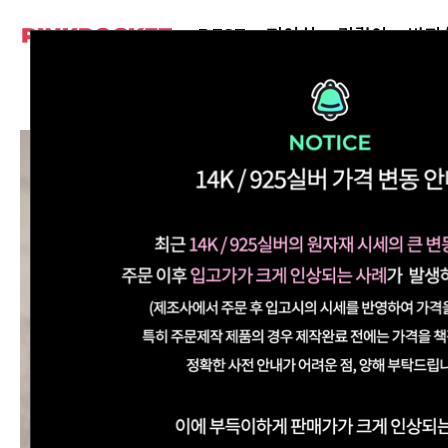
BEST
피어싱
귀걸이
반지