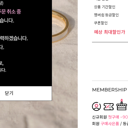
상품 기간할인
멤버쉽 등급할인
쿠폰할인
예상 최대할인가
MEMBERSHIP 
닫기
신규회원
첫구매 ~90
회원
구매사은품
/ 