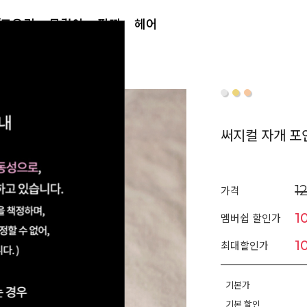
/토우링
목걸이
팔찌
헤어
써지컬 자개 포
1
가격
1
멤버쉽 할인가
1
최대할인가
기본가
기본 할인