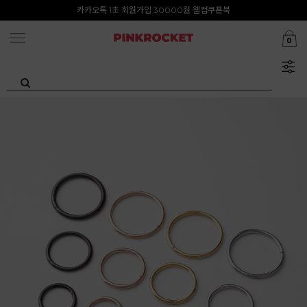
첫구매 특가존 50%
카카오톡 1초 회원가입 30000원 웰컴쿠폰북
0
Summer Clearance ~80%