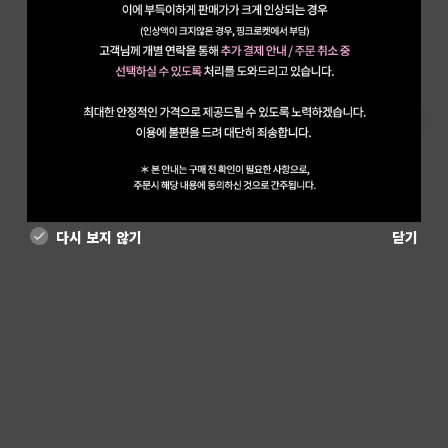
다시 보지 않기
닫기