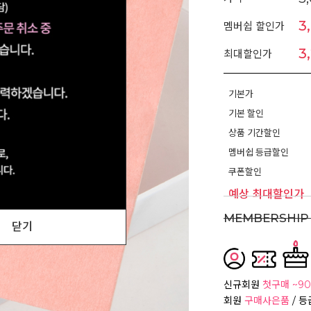
3
멤버쉽 할인가
3
최대할인가
기본가
기본 할인
상품 기간할인
멤버쉽 등급할인
쿠폰할인
예상 최대할인가
MEMBERSHIP 
닫기
신규회원
첫구매 ~90
회원
구매사은품
/ 