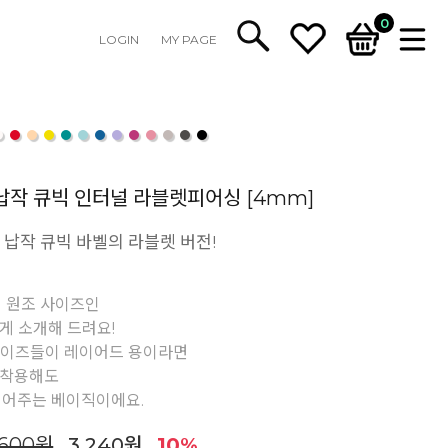
0
LOGIN
MY PAGE
납작 큐빅 인터널 라블렛피어싱 [4mm]
 납작 큐빅 바벨의 라블렛 버전!
 원조 사이즈인
게 소개해 드려요!
사이즈들이 레이어드 용이라면
 착용해도
되어주는 베이직이에요.
,600원
3,240원
10%