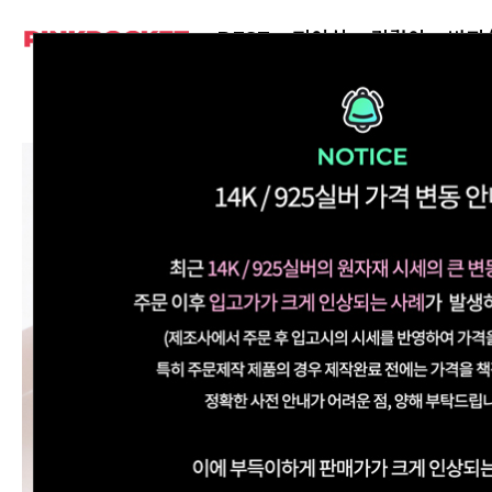
BEST
피어싱
귀걸이
반지