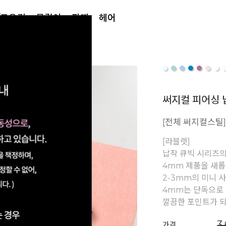
/토우링
목걸이
팔찌
헤어
써지컬 피어싱 
[전체 써지컬스틸]
[라블렛]
납작 큐빅 시리즈의
4mm 제품을 새롭
2-3mm의 미니 
4mm는 단독으로
깔끔한 포인트가 
3
가격