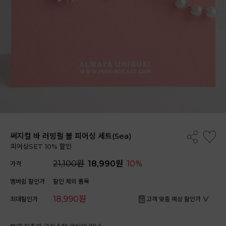
써지컬 바 러빙펄 볼 피어싱 세트(5ea)
피어싱SET 10% 할인
21,100원
18,990원
10%
가격
멤버쉽 할인가
할인 제외 품목
18,990원
최대할인가
고객 맞춤 예상 할인가