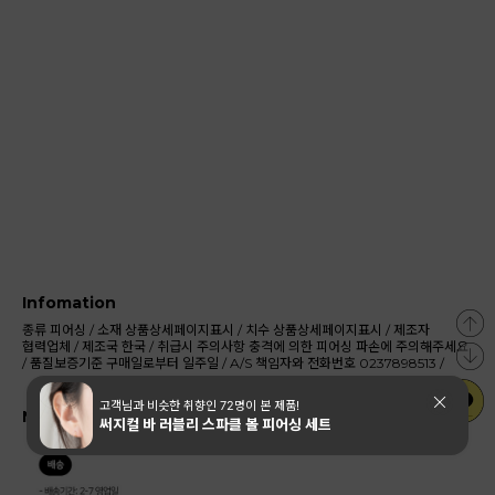
Infomation
종류
피어싱
/
소재
상품상세페이지표시
/
치수
상품상세페이지표시
/
제조자
협력업체
/
제조국
한국
/
취급시 주의사항
충격에 의한 피어싱 파손에 주의해주세요
/
품질보증기준
구매일로부터 일주일
/
A/S 책임자와 전화번호
0237898513
/
Notice