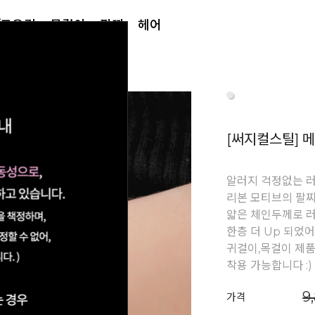
/토우링
목걸이
팔찌
헤어
[써지컬스틸] 
알러지 걱정없는 
리본 모티브의 팔찌
얇은 체인두께로 
한층 더 Up 되었어
귀걸이,목걸이 제
착용 가능합니다 :)
9
가격