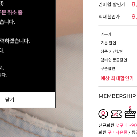
8
멤버쉽 할인가
8
최대할인가
기본가
기본 할인
상품 기간할인
멤버쉽 등급할인
쿠폰할인
예상 최대할인가
MEMBERSHIP 
닫기
신규회원
첫구매 ~90
회원
구매사은품
/ 