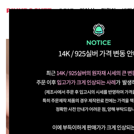
BEST
피어싱
귀걸이
반지