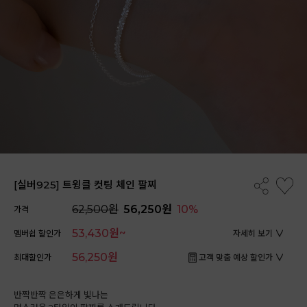
[실버925] 트윙클 컷팅 체인 팔찌
62,500원
56,250원
10%
가격
53,430원~
멤버쉽 할인가
자세히 보기
56,250원
최대할인가
고객 맞춤 예상 할인가
반짝반짝 은은하게 빛나는