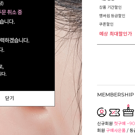
상품 기간할인
멤버쉽 등급할인
쿠폰할인
예상 최대할인가
MEMBERSHIP 
닫기
신규회원
첫구매 ~90
회원
구매사은품
/ 