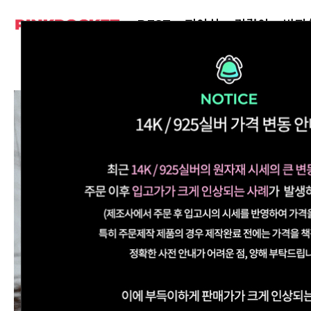
BEST
피어싱
귀걸이
반지