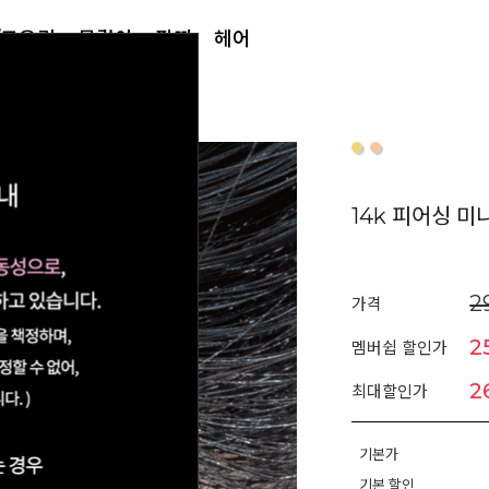
/토우링
목걸이
팔찌
헤어
14k 피어싱 미
2
가격
2
멤버쉽 할인가
2
최대할인가
기본가
기본 할인