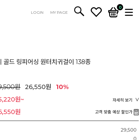
0
LOGIN
MY PAGE
니 골드 링피어싱 원터치귀걸이 138종
9,500원
26,550원
10%
5,220원~
자세히 보기
6,550원
고객 맞춤 예상 할인가
29,500
0