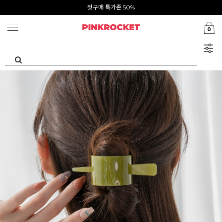
Summer Clearance ~80%
첫구매 특가존 50%
0
카카오톡 1초 회원가입 30000원 웰컴쿠폰북