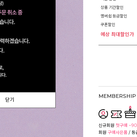
상품 기간할인
멤버쉽 등급할인
쿠폰할인
예상 최대할인가
MEMBERSHIP 
닫기
신규회원
첫구매 ~90
회원
구매사은품
/ 