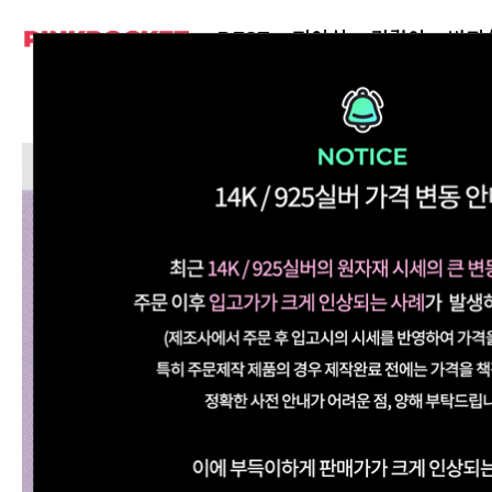
BEST
피어싱
귀걸이
반지