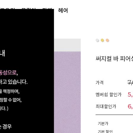
/토우링
목걸이
팔찌
헤어
써지컬 바 피어
7
가격
5
멤버쉽 할인가
6
최대할인가
기본가
기본 할인