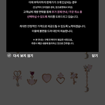
다시 보지 않기
닫기