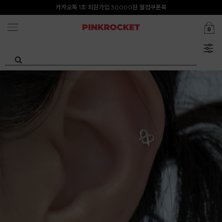
첫구매 특가존 50%
카카오톡 1초 회원가입 30000원 웰컴쿠폰북
0
Summer Clearance ~80%