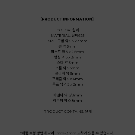
[PRODUCT INFORMATION]
COLOR: 실버
MATERIAL: 실버925
SIZE: 구름 약 5.5 x 3mm
썬 약 5mm
미스트 약 5 x 2.5mm
행성 약 5 x 3mm
스타 약 5mm
스톰 약 5.5mm
플라워 약 5mm
프레츨 약 5 x 4mm
루프 약 4.5 x 2mm
바길이 약 6/8mm
침두께 약 0.8mm
RRODUCT CONTAINS: 낱개
*제품 측정 방법에 따라 1mm~3mm 오차가 있을 수 있습니다.