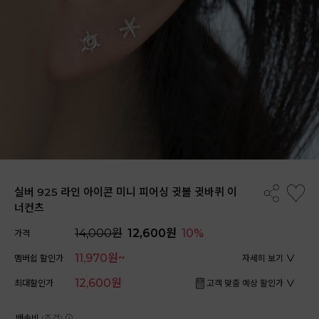
실버 925 라인 아이콘 미니 피어싱 귓볼 귓바퀴 이
너컨츠
14,000원
12,600원
10%
가격
11,970원~
멤버쉽 할인가
자세히 보기
12,600원
최대할인가
고객 맞춤 예상 할인가
배송비
(조건)