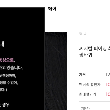
/토우링
목걸이
팔찌
헤어
써지컬 피어싱 
귓바퀴
1
가격
1
멤버쉽 할인가
1
최대할인가
기본가