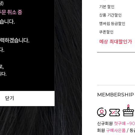
기본 할인
상품 기간할인
멤버쉽 등급할인
쿠폰할인
예상 최대할인가
MEMBERSHIP 
닫기
신규회원
첫구매 ~90
회원
구매사은품
/ 