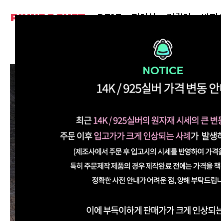
BEST
피어싱
귀걸이
반지