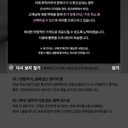
다시 보지 않기
닫기