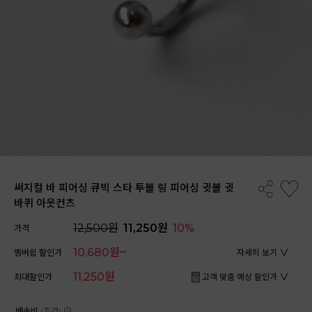
써지컬 바 피어싱 큐빅 스타 투볼 링 피어싱 귓볼 귓
바퀴 아웃컨츠
12,500원
11,250원
10%
가격
10,680원~
멤버쉽 할인가
자세히 보기
11,250원
최대할인가
고객 맞춤 예상 할인가
배송비
(조건)