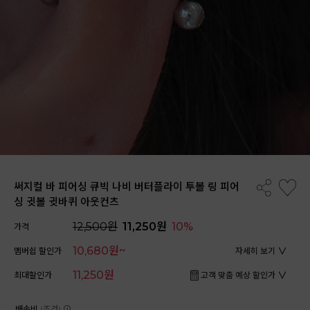
써지컬 바 피어싱 큐빅 나비 버터플라이 투볼 링 피어
싱 귓볼 귓바퀴 아웃컨츠
12,500원
11,250원
10%
가격
10,680원~
멤버쉽 할인가
자세히 보기
11,250원
최대할인가
고객 맞춤 예상 할인가
배송비
(조건)